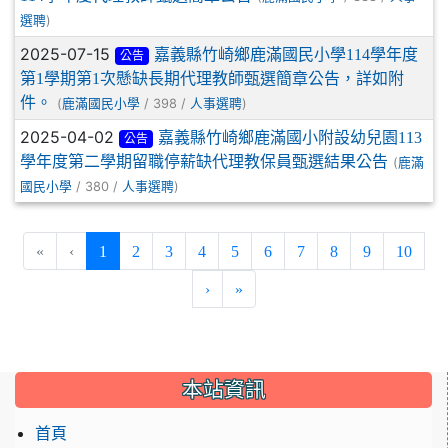
)
選聘
2025-07-15
嘉義縣竹崎鄉鹿滿國民小學114學年度
公告
第1學期第1次懸缺長期代理教師甄選簡章公告，詳如附
件。
(
/ 398 /
)
鹿滿國民小學
人事選聘
2025-04-02
嘉義縣竹崎鄉鹿滿國小附設幼兒園113
公告
學年度第二學期留職停薪缺代理教保員甄選結果公告
(
鹿滿
/ 380 /
)
國民小學
人事選聘
(current)
«
‹
1
2
3
4
5
6
7
8
9
10
›
»
:::
本站資訊
首頁