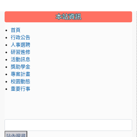
:::
本站資訊
首頁
行政公告
人事選聘
研習進修
活動訊息
獎助學金
專案計畫
校園動態
重要行事