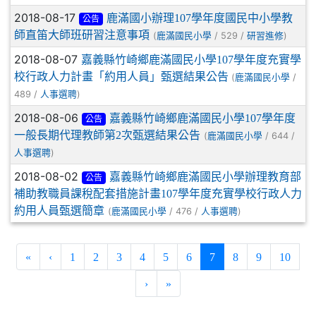
2018-08-17
鹿滿國小辦理107學年度國民中小學教
公告
師直笛大師班研習注意事項
(
/ 529 /
)
鹿滿國民小學
研習進修
2018-08-07
嘉義縣竹崎鄉鹿滿國民小學107學年度充實學
校行政人力計畫「約用人員」甄選結果公告
(
/
鹿滿國民小學
489 /
)
人事選聘
2018-08-06
嘉義縣竹崎鄉鹿滿國民小學107學年度
公告
一般長期代理教師第2次甄選結果公告
(
/ 644 /
鹿滿國民小學
)
人事選聘
2018-08-02
嘉義縣竹崎鄉鹿滿國民小學辦理教育部
公告
補助教職員課稅配套措施計畫107學年度充實學校行政人力
約用人員甄選簡章
(
/ 476 /
)
鹿滿國民小學
人事選聘
(current)
«
‹
1
2
3
4
5
6
7
8
9
10
›
»