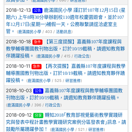
(
/ 690 /
)
鹿滿國民小學
研習進修
2018-12-13
鹿滿國民小學 謹訂於107年12月15日 (星
公告
期六) 上午8時30分舉辦創校110週年校慶園遊會，並於107
年12月17日(星期一)補假一天，公務聯繫請逕洽處室主
管。
(
/ 403 /
)
鹿滿國民小學
活動訊息
2018-10-18
【第三度提醒】嘉義縣107年度課程與
急件
教學輔導團國教刊物出版，訂於10/19截稿，請週知教育夥
伴踴躍投稿。
(
/ 415 /
)
鹿滿國民小學
行政公告
2018-10-11
【再次提醒】嘉義縣107年度課程與教學
急件
輔導團國教刊物出版，訂於10/19截稿，請週知教育夥伴踴
躍投稿。
(
/ 525 /
)
鹿滿國民小學
研習進修
2018-10-03
嘉義縣107年度課程與教學輔導團國教
公告
刊物出版，訂於10/19截稿，請週知教育夥伴踴躍投稿。
(
/ 396 /
)
鹿滿國民小學
行政公告
2018-09-12
轉知2018｢教育部視覺藝術教學實踐研
分享
究與發表中程計畫教學實踐研究案例分區發表會｣訊息，請
鼓勵所屬踴躍參加！
(
/ 521 /
)
鹿滿國民小學
研習進修