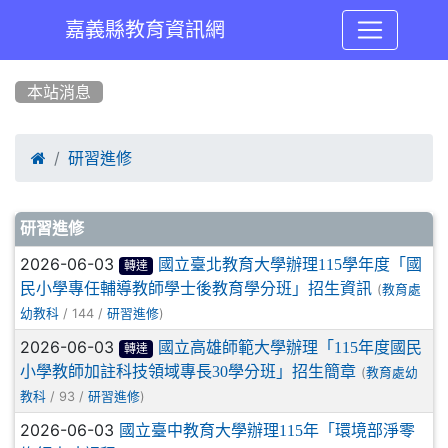
嘉義縣教育資訊網
:::
本站消息

研習進修
文章列表
研習進修
2026-06-03
國立臺北教育大學辦理115學年度「國
轉達
民小學專任輔導教師學士後教育學分班」招生資訊
(
教育處
/ 144 /
)
幼教科
研習進修
2026-06-03
國立高雄師範大學辦理「115年度國民
轉達
小學教師加註科技領域專長30學分班」招生簡章
(
教育處幼
/ 93 /
)
教科
研習進修
2026-06-03
國立臺中教育大學辦理115年「環境部淨零