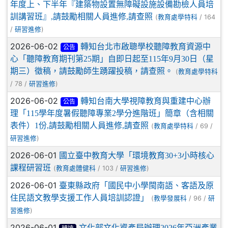
年度上、下半年『建築物設置無障礙設施設備勘檢人員培
訓講習班』,請鼓勵相關人員進修,請查照
(
/ 164
教育處學特科
/
)
研習進修
2026-06-02
轉知台北市啟聰學校聽障教育資源中
公告
心「聽障教育期刊第25期」自即日起至115年9月30日（星
期三）徵稿，請鼓勵師生踴躍投稿，請查照。
(
教育處學特科
/ 78 /
)
研習進修
2026-06-02
轉知台南大學視障教育與重建中心辦
公告
理「115學年度暑假聽障專業2學分進階班」簡章（含相關
表件）1份,請鼓勵相關人員進修,請查照
(
/ 69 /
教育處學特科
)
研習進修
2026-06-01
國立臺中教育大學「環境教育30+3小時核心
課程研習班
(
/ 103 /
)
教育處體健科
研習進修
2026-06-01
臺東縣政府「國民中小學閩南語、客語及原
住民語文教學支援工作人員培訓認證」
(
/ 96 /
教學發展科
研
)
習進修
2026-06-01
文化部文化資產局辦理2026年亞洲產業