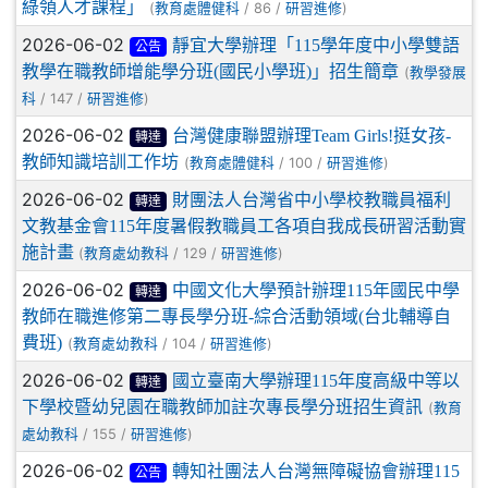
綠領人才課程」
(
/ 86 /
)
教育處體健科
研習進修
2026-06-02
靜宜大學辦理「115學年度中小學雙語
公告
教學在職教師增能學分班(國民小學班)」招生簡章
(
教學發展
/ 147 /
)
科
研習進修
2026-06-02
台灣健康聯盟辦理Team Girls!挺女孩-
轉達
教師知識培訓工作坊
(
/ 100 /
)
教育處體健科
研習進修
2026-06-02
財團法人台灣省中小學校教職員福利
轉達
文教基金會115年度暑假教職員工各項自我成長研習活動實
施計畫
(
/ 129 /
)
教育處幼教科
研習進修
2026-06-02
中國文化大學預計辦理115年國民中學
轉達
教師在職進修第二專長學分班-綜合活動領域(台北輔導自
費班)
(
/ 104 /
)
教育處幼教科
研習進修
2026-06-02
國立臺南大學辦理115年度高級中等以
轉達
下學校暨幼兒園在職教師加註次專長學分班招生資訊
(
教育
/ 155 /
)
處幼教科
研習進修
2026-06-02
轉知社團法人台灣無障礙協會辦理115
公告