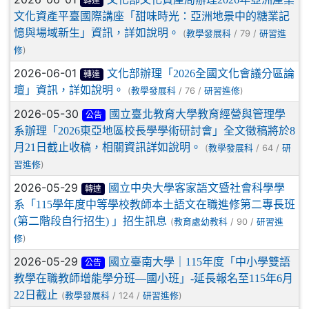
轉達
文化資產平臺國際講座「甜味時光：亞洲地景中的糖業記
憶與場域新生」資訊，詳如說明。
(
/ 79 /
教學發展科
研習進
)
修
2026-06-01
文化部辦理「2026全國文化會議分區論
轉達
壇」資訊，詳如說明。
(
/ 76 /
)
教學發展科
研習進修
2026-05-30
國立臺北教育大學教育經營與管理學
公告
系辦理「2026東亞地區校長學學術研討會」全文徵稿將於8
月21日截止收稿，相關資訊詳如說明。
(
/ 64 /
教學發展科
研
)
習進修
2026-05-29
國立中央大學客家語文暨社會科學學
轉達
系「115學年度中等學校教師本土語文在職進修第二專長班
(第二階段自行招生) 」招生訊息
(
/ 90 /
教育處幼教科
研習進
)
修
2026-05-29
國立臺南大學｜115年度「中小學雙語
公告
教學在職教師增能學分班—國小班」-延長報名至115年6月
22日截止
(
/ 124 /
)
教學發展科
研習進修