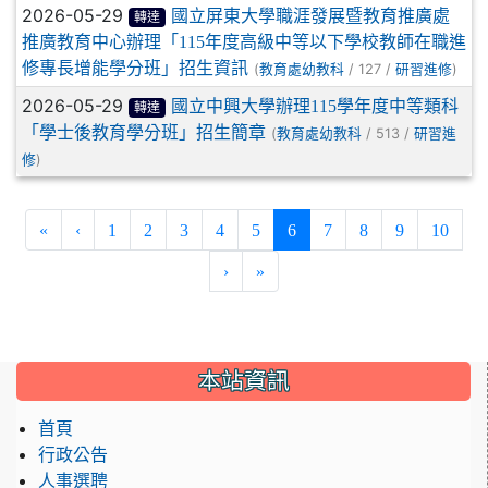
2026-05-29
國立屏東大學職涯發展暨教育推廣處
轉達
推廣教育中心辦理「115年度高級中等以下學校教師在職進
修專長增能學分班」招生資訊
(
/ 127 /
)
教育處幼教科
研習進修
2026-05-29
國立中興大學辦理115學年度中等類科
轉達
「學士後教育學分班」招生簡章
(
/ 513 /
教育處幼教科
研習進
)
修
(current)
«
‹
1
2
3
4
5
6
7
8
9
10
›
»
:::
本站資訊
首頁
行政公告
人事選聘