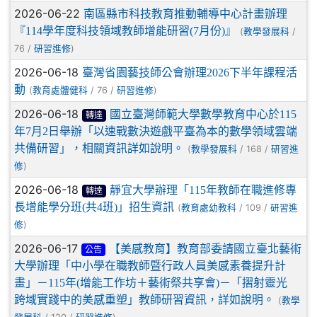
2026-06-22
南區縣市科技教育推動輔導中心計畫辦理
『114學年度科技領域教師增能研習(7月份)』
(
/
教學發展科
76 /
)
研習進修
2026-06-18
臺灣省園藝技師公會辦理2026下半年課程活
動
(
/ 76 /
)
教育處體健科
研習進修
2026-06-18
國立臺灣師範大學數學教育中心於115
轉達
年7月2日舉辦「以速戰數決遊戲平臺為本的數學領域雲端
共備研習」，相關資訊詳如說明。
(
/ 168 /
教學發展科
研習進
)
修
2026-06-18
靜宜大學辦理「115年教師在職進修專
轉達
長增能學分班(共4班)」招生資訊
(
/ 109 /
教育處幼教科
研習進
)
修
2026-06-17
【美感教育】教育部委請國立臺北藝術
公告
大學辦理「中小學在職教師暨行政人員美感素養提升計
畫」－115年(增能工作坊＋藝術祭共享會)－「摺射靈光∞
跨域實踐中的美感重塑」教師研習資訊，詳如說明。
(
教學