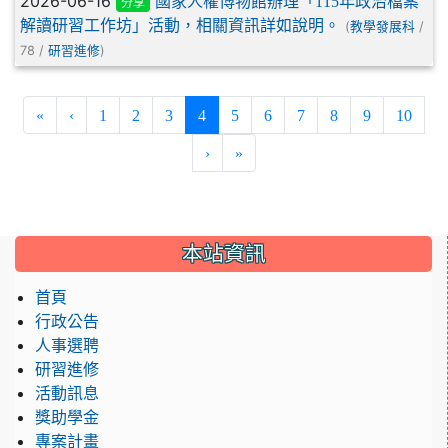
2026-06-16
國家人權博物館辦理「115年政治檔案
分享
解讀研習工作坊」活動，相關資訊詳如說明。
(
/
教學發展科
78 /
)
研習進修
(current)
«
‹
1
2
3
4
5
6
7
8
9
10
›
»
:::
本站資訊
首頁
行政公告
人事選聘
研習進修
活動訊息
獎助學金
專案計畫