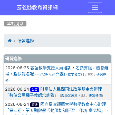
嘉義縣教育資訊網
:::
本站消息

研習進修
文章列表
研習進修
2026-06-25
客語教學支援人員培訓，名額有限，機會難
得，趕快報名喔~~(7/20-7/24開課)
(
/ 100 /
教學發展科
研習進
)
修
2026-06-24
財團法人民間司法改革基金會辦理
公告
「數位公民種子教師培訓營」
(
/ 82 /
)
教學發展科
研習進修
2026-06-24
國立臺灣師範大學數學教育中心辦理
轉達
「第四期、第五期數學活動師培訓研習工作坊-臺北場」，