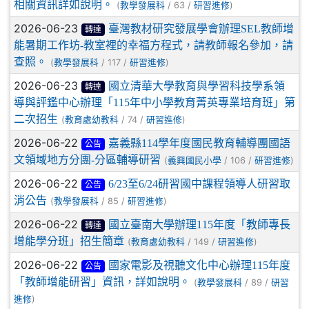
相關資訊詳如說明。
(
/ 63 /
)
教學發展科
研習進修
2026-06-23
臺灣教材研究發展學會辦理SEL教師增
轉達
能暑期工作坊-教室裡的幸福方程式，請教師報名參加，請
查照。
(
/ 117 /
)
教學發展科
研習進修
2026-06-23
國立清華大學教育與學習科技學系領
轉達
導與評鑑中心辦理「115年中小學教育菁英專業培育班」第
二次招生
(
/ 74 /
)
教育處幼教科
研習進修
2026-06-22
嘉義縣114學年度國民教育輔導團國語
公告
文領域地方分團-分區輔導研習
(
/ 106 /
)
義興國民小學
研習進修
2026-06-22
6/23至6/24研習國中課程領導人研習取
公告
消公告
(
/ 85 /
)
教學發展科
研習進修
2026-06-22
國立臺南大學辦理115年度「教師專長
轉達
增能學分班」招生簡章
(
/ 149 /
)
教育處幼教科
研習進修
2026-06-22
國家電影及視聽文化中心辦理115年度
公告
「教師增能研習」資訊，詳如說明。
(
/ 89 /
教學發展科
研習
)
進修