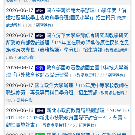
/ 120 /
)
發展科
研習進修
2026-06-17
國立臺灣師範大學辦理115學年度「偏
轉達
遠地區學校學士後教育學分班(國民小學)」招生資訊
(
教育
/ 130 /
)
處幼教科
研習進修
2026-06-17
國立清華大學臺灣語言研究與教學研究
轉達
所受教育部委託辦理「115年度在職教師進修原住民族之民
族教育次專長（泰雅族語）學分班」招生資訊
(
教育處幼教科
/ 68 /
)
研習進修
2026-06-17
教育部國教署委請國立臺中科技大學辦
公告
理「戶外教育教師基礎研習營」
(
/ 77 /
)
教學發展科
研習進修
2026-06-17
國立政治大學辦理「115年度中等學校教師在
職進修第二專長專門科目學分班」招生資訊
(
/
教育處幼教科
108 /
)
研習進修
2026-06-16
新北市政府教育局規劃辦理「NOW TO
轉達
FUTURE：2026新北市技職教育國際研討會－AI × 永續 ×
韌性實施計畫」
(
/ 45 /
)
教育處學特科
研習進修