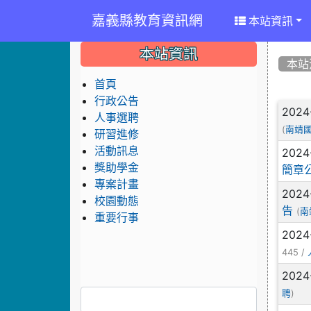
嘉義縣教育資訊網
本站資訊
:::
:::
:::
本站資訊
本站
首頁
行政公告
文
2024
人事選聘
(
南靖
研習進修
活動訊息
2024
獎助學金
簡章
專案計畫
2024
校園動態
告
(
南
重要行事
2024
445 /
2024
)
聘