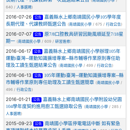
(
/
南靖國民小學
640 /
)
人事選聘
2016-07-26
嘉義縣水上鄉南靖國民小學105學年度
公告
長期代理、代課教師甄選公告
(
/ 675 /
)
南靖國民小學
行政公告
2016-07-07
原7/8口腔教具研習因颱風順延至7/18星
公告
期一
(
/ 609 /
)
南靖國民小學
研習進修
2016-06-17
嘉義縣水上鄉南靖國民小學辦理105年
公告
運動i臺灣─運動知識擴增專案─縣市輔導作業原則專任助
理及工讀生甄選結果公告
(
/ 499 /
)
南靖國民小學
行政公告
2016-06-13
105年運動i臺灣─運動知識擴增專案─縣
公告
市輔導作業原則專任助理及工讀生甄選簡章
(
/
南靖國民小學
496 /
)
行政公告
2016-01-21
嘉義縣水上鄉南靖國民小學附設幼兒園
公告
104學年度契約進用廚工甄選錄取公告
(
/ 285 /
南靖國民小學
)
人事選聘
2015-09-23
南靖國小學區停電電話中斷 如有緊急
公告