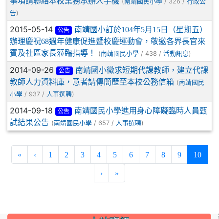
事項請聯絡本校業務承辦人手機
(
/ 326 /
南靖國民小學
行政公
)
告
2015-05-14
南靖國小訂於104年5月15日（星期五）
公告
辦理慶祝68週年健康促進暨校慶運動會，敬邀各界長官來
賓及社區家長蒞臨指導！
(
/ 438 /
)
南靖國民小學
活動訊息
2014-09-26
南靖國小徵求短期代課教師，建立代課
公告
教師人力資料庫，意者請傳簡歷至本校公務信箱
(
南靖國民
/ 937 /
)
小學
人事選聘
2014-09-18
南靖國民小學進用身心障礙臨時人員甄
公告
試結果公告
(
/ 657 /
)
南靖國民小學
人事選聘
(curre
«
‹
1
2
3
4
5
6
7
8
9
10
›
»
:::