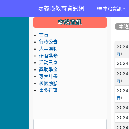
嘉義縣教育資訊網
本站資訊
:::
:::
:::
本站資訊
本站
首頁
行政公告
文
2024
人事選聘
)
聘
研習進修
活動訊息
2024
獎助學金
2024
專案計畫
)
聘
校園動態
2024
重要行事
)
告
2024
2024
2024