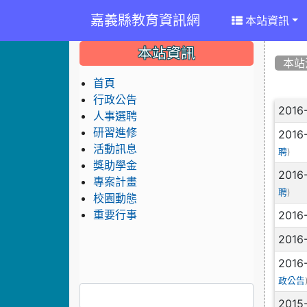
嘉義縣教育資訊網
本站資訊
:::
:::
:::
本站資訊
本站
首頁
行政公告
文
2016
人事選聘
研習進修
2016
活動訊息
)
聘
獎助學金
2016
專案計畫
)
聘
校園動態
2016
重要行事
2016
2016
政公告
2015