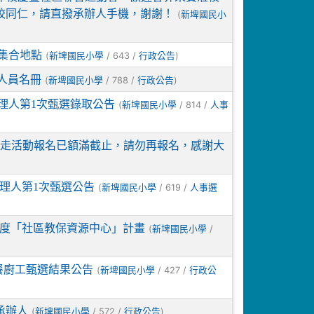
繫本校同仁，請直撥承辦人手機，謝謝！
(
新埤國民小
動集合地點
(
/ 643 /
)
新埤國民小學
行政公告
取人員名冊
(
/ 788 /
)
新埤國民小學
行政公告
理人第1次甄選錄取公告
(
/ 814 /
新埤國民小學
人事
」健走活動報名已額滿截止，請勿再報名，感謝大
理人第1次甄選公告
(
/ 619 /
新埤國民小學
人事選
年度「社區教保資源中心」計畫
(
/
新埤國民小學
餐廚工甄選結果公告
(
/ 427 /
新埤國民小學
行政公
承辦人
(
/ 572 /
)
新埤國民小學
行政公告