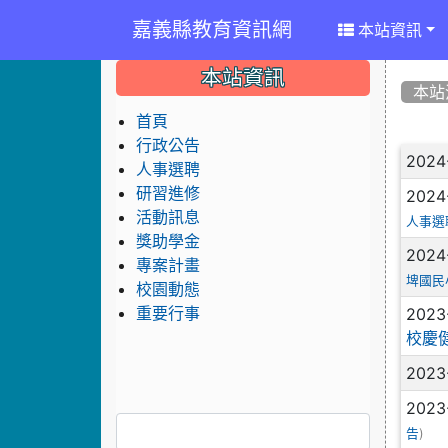
嘉義縣教育資訊網
本站資訊
:::
:::
:::
本站資訊
本站
首頁
行政公告
文
2024
人事選聘
研習進修
2024
活動訊息
人事選
獎助學金
2024
專案計畫
埤國民
校園動態
2023
重要行事
校慶
2023
2023
)
告