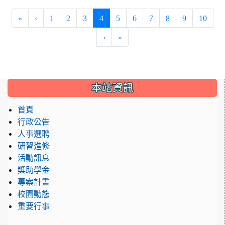
(current)
«
‹
1
2
3
4
5
6
7
8
9
10
›
»
:::
本站資訊
首頁
行政公告
人事選聘
研習進修
活動訊息
獎助學金
專案計畫
校園動態
重要行事