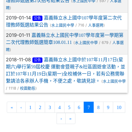
理教師甄選第2次招考結果公告
(
/ 597 /
水上國民中學
人事選
)
聘
2019-01-14
嘉義縣立水上國中107學年度第二次代
公告
理教師甄選結果公告
(
/ 716 /
)
水上國民中學
人事選聘
2019-01-11
嘉義縣立水上國民中學107學年度第一學期第
二次代理教師甄選簡章108.01.11
(
/ 679 /
水上國民中學
人事選
)
聘
2018-11-08
嘉義縣立水上國中於107年11月17日(星
公告
期六)舉行第59屆校慶 運動會暨親子&社區園遊會活動，並
訂於107年11月19日(星期一)全校補休一日，若有公務需聯
繫請洽各承辦人手機，不便之處，敬請見諒。
(
水上國民中學
/ 1118 /
)
校園動態
(current)
«
‹
1
2
3
4
5
6
7
8
9
10
›
»