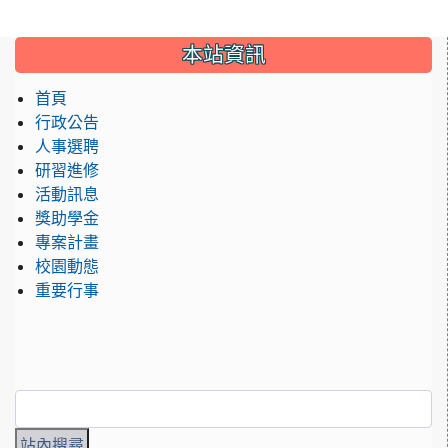
:::
本站資訊
首頁
行政公告
人事選聘
研習進修
活動訊息
獎助學金
專案計畫
校園動態
重要行事