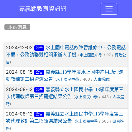
嘉義縣教育資訊網
:::
本站消息
文章列表
2024-12-02
水上國中電話故障暫維修中，公務電話
公告
不通，公務請聯繫相關承辦人手機
(
/ 97 /
水上國民中學
行政公
)
告
2024-08-15
嘉義縣113學年度水上國中約用助理運
公告
動教練第二招遴選公告
(
/ 406 /
)
水上國民中學
人事選聘
2024-08-12
嘉義縣立水上國民中學113學年度第三
公告
次代理教師第三招甄選結果公告
(
/ 448 /
水上國民中學
人事選
)
聘
2024-08-12
嘉義縣立水上國民中學113學年度第三
公告
次代理教師第二招甄選結果公告
(
/ 505 /
水上國民中學
研習進
)
修