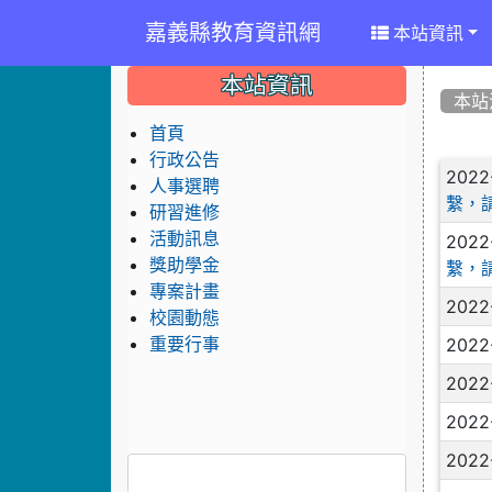
嘉義縣教育資訊網
本站資訊
:::
:::
:::
本站資訊
本站
首頁
行政公告
文
2022
人事選聘
繫，
研習進修
活動訊息
2022
獎助學金
繫，
專案計畫
2022
校園動態
2022
重要行事
2022
2022
2022