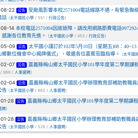
-08-22
受颱風影響本校2571004電話線路不通，有緊急聯絡事
公告
電話
(
/ 551 /
)
太平國民小學
行政公告
-08-14
本校電話2571004因故故障，請改用網路節費電話097292
，感謝各位教育先進。
(
/ 453 /
)
太平國民小學
行政公告
-05-09
太平國小謹訂於102年5月10日（星期五)08：40~
公告
山鄉數位機會中心揭牌儀式」，敬邀各位嘉賓蒞臨指導。
(
太平國
-02-07
嘉義縣梅山鄉太平國民小學101學年度第二學期課
公告
/ 669 /
)
人事選聘
-02-04
嘉義縣梅山鄉太平國民小學辦理教育部補助教職員
公告
公告
(
/ 662 /
)
太平國民小學
人事選聘
-01-28
嘉義縣梅山鄉太平國民小學101學年度第二學期課
公告
)
選聘
-01-28
嘉義縣梅山鄉太平國民小學辦理教育部補助教職員
公告
公告
(
/ 526 /
)
太平國民小學
人事選聘