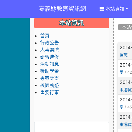
嘉義縣教育資訊網
本站資訊
:::
:::
:::
本站資訊
本站
首頁
行政公告
文
2014
人事選聘
)
選聘
研習進修
活動訊息
2014
獎助學金
/ 42
學
專案計畫
2014
校園動態
事選聘
重要行事
2014
/ 45
學
2014
事選聘