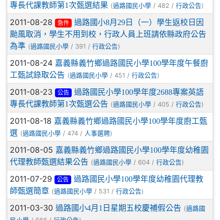
專長代課教師第1次甄選結果
(
/ 482 /
)
過路國民小學
行政公告
2011-08-28
過路國小8月29日（一）學生返校日因
急件
颱風取消，學生不用到校，行政人員上班請依縣政府公告
為準
(
/ 391 /
)
過路國民小學
行政公告
2011-08-24
嘉義縣義竹鄉過路國民小學100學年度午餐廚
工甄試錄取公告
(
/ 451 /
)
過路國民小學
行政公告
2011-08-23
過路國民小學100學年度2688專案英語
公告
專長代課教師第1次甄選公告
(
/ 405 /
)
過路國民小學
行政公告
2011-08-18
嘉義縣義竹鄉過路國民小學100學年度廚工甄
選
(
/ 474 /
)
過路國民小學
人事選聘
2011-08-05
嘉義縣義竹鄉過路國民小學100學年度幼稚園
代理教師甄選結果公告
(
/ 604 /
)
過路國民小學
行政公告
2011-07-29
過路國民小學100學年度幼稚園代理教
公告
師甄選簡章
(
/ 531 /
)
過路國民小學
行政公告
2011-03-30
過路國小4月1日星期五校慶補假公告
(
過路國