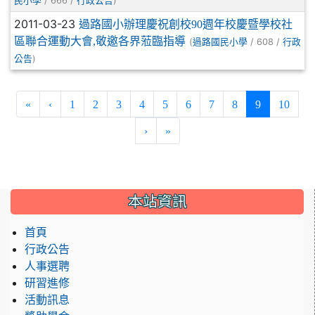
/ 666 /
)
民小學
行政公告
2011-03-23
過路國小辦理慶祝創校90週年校慶暨學校社
區聯合運動大會,敬邀各界蒞臨指導
(
/ 608 /
過路國民小學
行政
)
公告
(current)
«
‹
1
2
3
4
5
6
7
8
9
10
›
»
:::
本站資訊
首頁
行政公告
人事選聘
研習進修
活動訊息