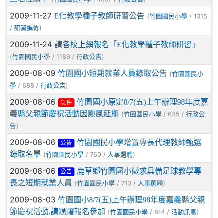
2009-11-27
E化教學種子教師研習公告
(
/ 1315
竹園國民小學
/
)
研習進修
2009-11-24
請各校上網報名「E化教學種子教師研習」
(
/ 1189 /
)
竹園國民小學
行政公告
2009-08-09
竹園國小短期就業人員錄取公告
(
竹園國民小
/ 688 /
)
學
行政公告
2009-08-06
竹園國小原定8/7(五)上午辦理98年度嘉
急件
義縣父親節慶祝活動因颱風延期
(
/ 635 /
竹園國民小學
行政公
)
告
2009-08-06
竹園國民小學增置專長代理教師甄選
公告
錄取名單
(
/ 760 /
)
竹園國民小學
人事選聘
2009-08-06
鹿草鄉竹園國小徵求具備足球教學專
公告
長之短期就業人員
(
/ 713 /
)
竹園國民小學
人事選聘
2009-08-03
竹園國小8/7(五)上午辦理98年度嘉義縣父親
節慶祝活動,請踴躍報名參加
(
/ 814 /
)
竹園國民小學
活動訊息