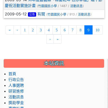
慶祝活動實施計畫
(
/ 1487 /
)
竹園國民小學
活動訊息
2009-05-12
有關
(
/ 913 /
)
竹園國民小學
活動訊息
公告
(current)
«
‹
1
2
3
4
5
6
7
8
9
10
›
»
:::
本站資訊
首頁
行政公告
人事選聘
研習進修
活動訊息
獎助學金