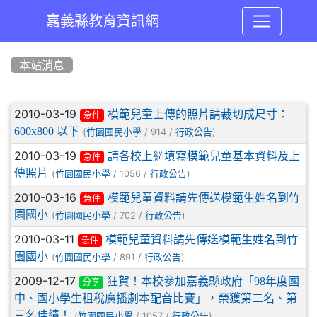
嘉義縣教育資訊網
:::
本站消息
文章列表
2010-03-19
模範兒童上傳的照片請裁切成尺寸：
急件
600x800 以下
(
/ 914 /
)
竹園國民小學
行政公告
2010-03-19
請各校上網填寫模範兒童基本資料及上
急件
傳照片
(
/ 1056 /
)
竹園國民小學
行政公告
2010-03-16
模範兒童資料請先傳送模範生姓名到竹
急件
園國小
(
/ 702 /
)
竹園國民小學
行政公告
2010-03-11
模範兒童資料請先傳送模範生姓名到竹
急件
園國小
(
/ 891 /
)
竹園國民小學
行政公告
2009-12-17
狂賀！本校參加嘉義縣政府「98年度國
分享
中、國小學生租稅廣播劇本配音比賽」，榮獲第二名、第
三名佳績！
(
/ 1057 /
)
竹園國民小學
行政公告