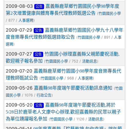
2009-08-03
嘉義縣鹿草鄉竹園國民小學98學年度
公告
第2次增置健康與體育專長代理教師甄選公告
(
竹園國民小學
/ 877 /
)
人事選聘
2009-07-29
嘉義縣鹿草鄉竹園國民小學九十八學年
公告
度音樂專長代理教師甄選錄取公告
(
/ 891 /
竹園國民小學
人事
)
選聘
2009-07-27
竹園國小辦理嘉義縣父親節慶祝活動,
公告
歡迎親子報名參加
(
/ 752 /
)
竹園國民小學
活動訊息
2009-07-20
嘉義縣鹿草鄉竹園國小98學年度音樂專長代
理教師甄試公告
(
/ 968 /
)
竹園國民小學
人事選聘
2009-05-26
嘉義縣98年度端午節慶祝活動訊息通知
(
竹園
/ 1076 /
)
國民小學
行政公告
2009-05-20
嘉義縣98年度端午節慶祝活動,將於
公告
5/28日於鹿草老人文康中心辦理,歡迎嘉義縣的民眾以親子
為單位踴躍報名參加
(
/ 1126 /
)
竹園國民小學
活動訊息
2009-05-14
98年度嘉義縣「粽藝乾坤 包你幸福」端午節