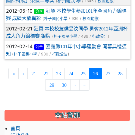
國際科展」榮獲二等獎
(
/ 1345 /
)
朴子國民小學
校園動態
2012-05-10
狂賀 本校學生參加101年全國角力錦標
分享
賽 成績大放異彩
(
/ 936 /
)
朴子國民小學
校園動態
2012-02-21
狂賀 本校校友侯旻汶同學 勇奪2012年亞洲杯
成人角力錦標賽 銀牌
(
/ 489 /
)
朴子國民小學
行政公告
2012-02-14
嘉義縣101年中小學運動會 開幕典禮須
公告
知
(
/ 930 /
)
朴子國民小學
行政公告
(current)
«
‹
21
22
23
24
25
26
27
28
29
30
›
»
:::
本站資訊
首頁