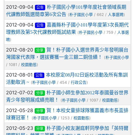
2012-09-04
朴子國民小學101學年度社會領域長期
公告
代課教師甄選簡章第6次公告
(
/ 662 /
)
朴子國民小學
人事選聘
2012-09-04
嘉義縣朴子國小101學年度第3次長期代
公告
理教師及第5次代課教師甄試結果
(
/ 759 /
朴子國民小學
人事選
)
聘
2012-08-20
賀！朴子國小入選世界青少年發明展台
分享
灣國家代表隊，選拔賽獲一金三銀二銅佳績！
(
朴子國民小學
/ 1081 /
)
校園動態
2012-08-01
本校原定08月02日返校活動及所有集訓
公告
活動取消 ~
(
/ 454 /
)
朴子國民小學
行政公告
2012-07-02
朴子國小師生參加2012年泰國曼谷世界
分享
青少年發明展成績亮眼！
(
/ 1097 /
)
朴子國民小學
校園動態
2012-05-28
賀！本校女童排球隊獲嘉義市市長盃排
分享
球賽冠軍！
(
/ 1253 /
)
朴子國民小學
校園動態
2012-05-23
朴子國小校友謝庭軒同學參加「英特爾
分享