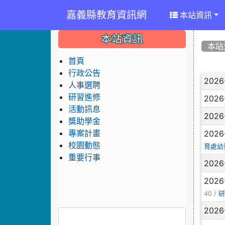
嘉義縣教育資訊網
本站資訊
:::
:::
:::
本站資訊
本站
首頁
行政公告
文
2026
人事選聘
研習進修
2026
活動訊息
2026
獎助學金
2026
專案計畫
校園動態
育處幼
重要行事
2026
2026
40 /
2026