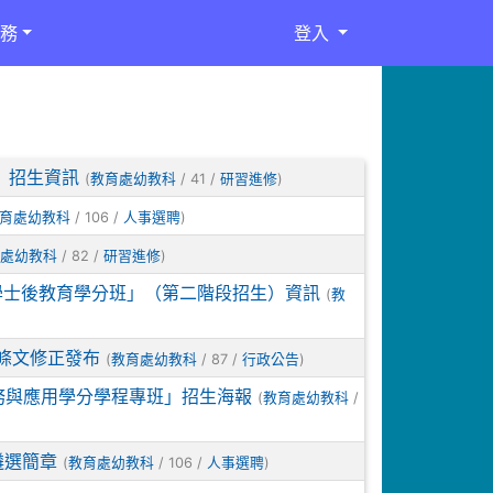
務
登入
」招生資訊
(
/ 41 /
)
教育處幼教科
研習進修
/ 106 /
)
育處幼教科
人事選聘
/ 82 /
)
處幼教科
研習進修
學士後教育學分班」（第二階段招生）資訊
(
教
條文修正發布
(
/ 87 /
)
教育處幼教科
行政公告
務與應用學分學程專班」招生海報
(
/
教育處幼教科
遴選簡章
(
/ 106 /
)
教育處幼教科
人事選聘