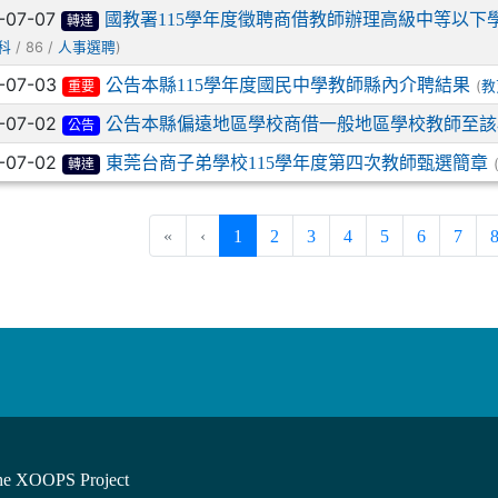
-07-07
國教署115學年度徵聘商借教師辦理高級中等以
轉達
/ 86 /
)
科
人事選聘
-07-03
公告本縣115學年度國民中學教師縣內介聘結果
(
教
重要
-07-02
公告本縣偏遠地區學校商借一般地區學校教師至該
公告
-07-02
東莞台商子弟學校115學年度第四次教師甄選簡章
轉達
(current)
«
‹
1
2
3
4
5
6
7
he XOOPS Project