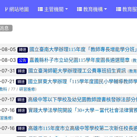
網站地圖
主管機關
教育機構
教育服
消息
章列表
-08-05
國立臺南大學辦理115年度「教師專長增能學分班
轉達
-08-03
嘉義縣朴子市立幼兒園115學年度園長遴選簡章
(
教
公告
-07-31
國立臺灣師範大學辦理理工公費專班招生資訊
(
教育
轉達
-07-21
國立屏東大學辦理「115學年度國民小學輔導教師
轉達
/ 77 /
)
教科
研習進修
-07-17
高級中等以下學校及幼兒園教師證書核發辦法部分
轉達
-07-16
實踐大學法學院開設「30+大學－當代社會法律實
轉達
)
研習進修
-07-16
高雄市115年度市立高級中等學校第二次新任校長
轉達