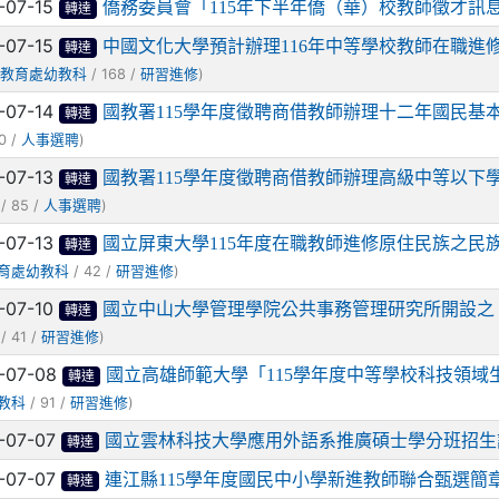
-07-15
僑務委員會「115年下半年僑（華）校教師徵才訊
轉達
-07-15
中國文化大學預計辦理116年中等學校教師在職進
轉達
(
/ 168 /
)
教育處幼教科
研習進修
-07-14
國教署115學年度徵聘商借教師辦理十二年國民基
轉達
0 /
)
人事選聘
-07-13
國教署115學年度徵聘商借教師辦理高級中等以下
轉達
/ 85 /
)
人事選聘
-07-13
國立屏東大學115年度在職教師進修原住民族之民
轉達
/ 42 /
)
育處幼教科
研習進修
-07-10
國立中山大學管理學院公共事務管理研究所開設之
轉達
/ 41 /
)
研習進修
-07-08
國立高雄師範大學「115學年度中等學校科技領
轉達
/ 91 /
)
教科
研習進修
-07-07
國立雲林科技大學應用外語系推廣碩士學分班招生
轉達
-07-07
連江縣115學年度國民中小學新進教師聯合甄選簡
轉達