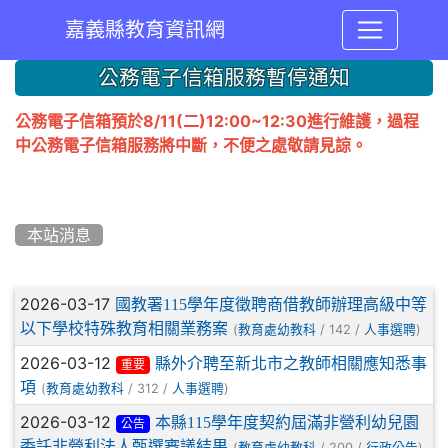
嘉義縣教育資訊網
:::
公務電子信箱服務暫停通知
公務電子信箱預於8/11(二)12:00~12:30進行維護，過程
中公務電子信箱服務將中斷，不便之處敬請見諒。
本站消息
文章列表
2026-03-17
國教署115學年度徵聘商借教師辦理高級中等
以下學校特殊教育相關業務案
(
/ 142 /
)
教育處幼教科
人事選聘
2026-03-12
縣外介聘至新北市之教師相關應知悉事
重要
項
(
/ 312 /
)
教育處幼教科
人事選聘
2026-03-12
本縣115學年度契約屆滿非營利幼兒園
公告
委託非營利法人甄選審議結果
(
/ 200 /
)
教育處幼教科
行政公告