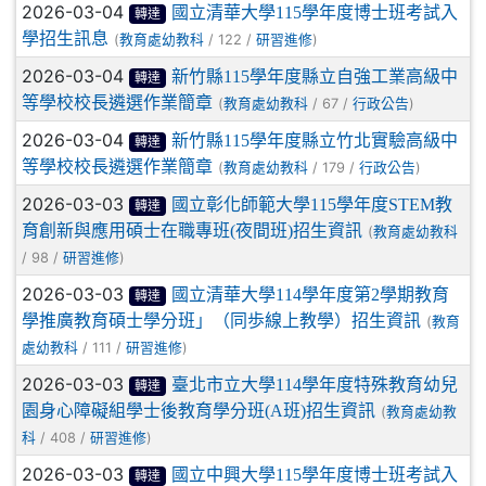
2026-03-04
國立清華大學115學年度博士班考試入
轉達
學招生訊息
(
/ 122 /
)
教育處幼教科
研習進修
2026-03-04
新竹縣115學年度縣立自強工業高級中
轉達
等學校校長遴選作業簡章
(
/ 67 /
)
教育處幼教科
行政公告
2026-03-04
新竹縣115學年度縣立竹北實驗高級中
轉達
等學校校長遴選作業簡章
(
/ 179 /
)
教育處幼教科
行政公告
2026-03-03
國立彰化師範大學115學年度STEM教
轉達
育創新與應用碩士在職專班(夜間班)招生資訊
(
教育處幼教科
/ 98 /
)
研習進修
2026-03-03
國立清華大學114學年度第2學期教育
轉達
學推廣教育碩士學分班」（同歩線上教學）招生資訊
(
教育
/ 111 /
)
處幼教科
研習進修
2026-03-03
臺北市立大學114學年度特殊教育幼兒
轉達
園身心障礙組學士後教育學分班(A班)招生資訊
(
教育處幼教
/ 408 /
)
科
研習進修
2026-03-03
國立中興大學115學年度博士班考試入
轉達