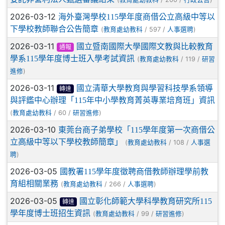
2026-03-12
海外臺灣學校115學年度商借公立高級中等以
下學校教師聯合公告簡章
(
/ 597 /
)
教育處幼教科
人事選聘
2026-03-11
國立暨南國際大學國際文教與比較教育
通報
學系115學年度博士班入學考試資訊
(
/ 119 /
教育處幼教科
研習
)
進修
2026-03-11
國立清華大學教育與學習科技學系領導
轉達
與評鑑中心辦理「115年中小學教育菁英專業培育班」資訊
(
/ 60 /
)
教育處幼教科
研習進修
2026-03-10
東莞台商子弟學校「115學年度第一次商借公
立高級中等以下學校教師簡章」
(
/ 108 /
教育處幼教科
人事選
)
聘
2026-03-05
國教署115學年度徵聘商借教師辦理學前教
育組相關業務
(
/ 266 /
)
教育處幼教科
人事選聘
2026-03-05
國立彰化師範大學科學教育研究所115
轉達
學年度博士班招生資訊
(
/ 99 /
)
教育處幼教科
研習進修