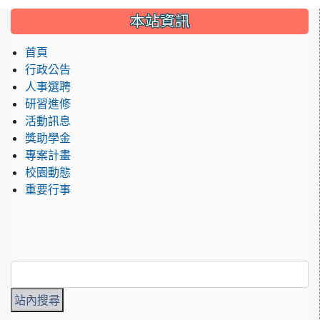
:::
本站資訊
首頁
行政公告
人事選聘
研習進修
活動訊息
獎助學金
專案計畫
校園動態
重要行事