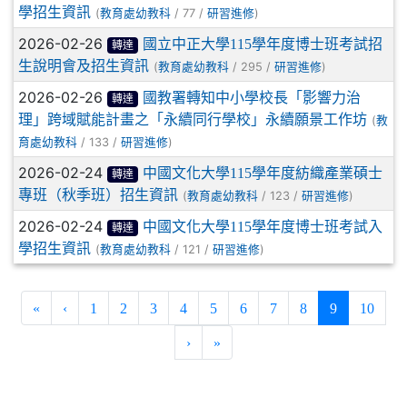
學招生資訊
(
/ 77 /
)
教育處幼教科
研習進修
2026-02-26
國立中正大學115學年度博士班考試招
轉達
生說明會及招生資訊
(
/ 295 /
)
教育處幼教科
研習進修
2026-02-26
國教署轉知中小學校長「影響力治
轉達
理」跨域賦能計畫之「永續同行學校」永續願景工作坊
(
教
/ 133 /
)
育處幼教科
研習進修
2026-02-24
中國文化大學115學年度紡織產業碩士
轉達
專班（秋季班）招生資訊
(
/ 123 /
)
教育處幼教科
研習進修
2026-02-24
中國文化大學115學年度博士班考試入
轉達
學招生資訊
(
/ 121 /
)
教育處幼教科
研習進修
(current)
«
‹
1
2
3
4
5
6
7
8
9
10
›
»