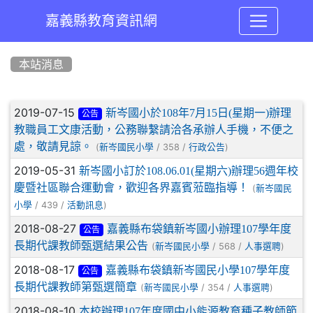
嘉義縣教育資訊網
:::
本站消息
文章列表
2019-07-15
新岑國小於108年7月15日(星期一)辦理
公告
教職員工文康活動，公務聯繫請洽各承辦人手機，不便之
處，敬請見諒。
(
/ 358 /
)
新岑國民小學
行政公告
2019-05-31
新岑國小訂於108.06.01(星期六)辦理56週年校
慶暨社區聯合運動會，歡迎各界嘉賓蒞臨指導！
(
新岑國民
/ 439 /
)
小學
活動訊息
2018-08-27
嘉義縣布袋鎮新岑國小辦理107學年度
公告
長期代課教師甄選結果公告
(
/ 568 /
)
新岑國民小學
人事選聘
2018-08-17
嘉義縣布袋鎮新岑國民小學107學年度
公告
長期代課教師第甄選簡章
(
/ 354 /
)
新岑國民小學
人事選聘
2018-08-10
本校辦理107年度國中小能源教育種子教師節