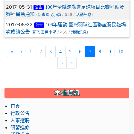
2017-05-31
106年全縣運動會足球項目比賽地點及
公告
賽程異動通知
(
/ 556 /
)
新岑國民小學
活動訊息
2017-05-22
106年運動i臺灣羽球社區聯誼賽民雄場
公告
次成績公告
(
/ 455 /
)
新岑國民小學
活動訊息
(current)
«
‹
1
2
3
4
5
6
7
8
9
10
›
»
:::
本站資訊
首頁
行政公告
人事選聘
研習進修