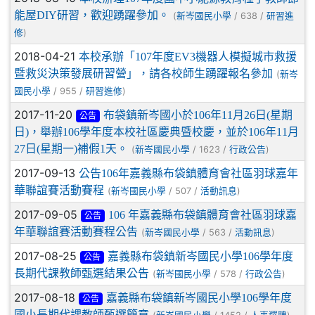
能屋DIY研習，歡迎踴躍參加。
(
/ 638 /
新岑國民小學
研習進
)
修
2018-04-21
本校承辦「107年度EV3機器人模擬城市救援
暨救災決策發展研習營」，請各校師生踴躍報名參加
(
新岑
/ 955 /
)
國民小學
研習進修
2017-11-20
布袋鎮新岑國小於106年11月26日(星期
公告
日)，舉辦106學年度本校社區慶典暨校慶，並於106年11月
27日(星期一)補假1天。
(
/ 1623 /
)
新岑國民小學
行政公告
2017-09-13
公告106年嘉義縣布袋鎮體育會社區羽球嘉年
華聯誼賽活動賽程
(
/ 507 /
)
新岑國民小學
活動訊息
2017-09-05
106 年嘉義縣布袋鎮體育會社區羽球嘉
公告
年華聯誼賽活動賽程公告
(
/ 563 /
)
新岑國民小學
活動訊息
2017-08-25
嘉義縣布袋鎮新岑國民小學106學年度
公告
長期代課教師甄選結果公告
(
/ 578 /
)
新岑國民小學
行政公告
2017-08-18
嘉義縣布袋鎮新岑國民小學106學年度
公告
國小長期代課教師甄選簡章