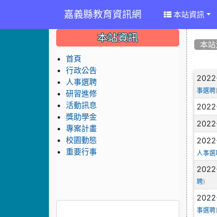
嘉義縣教育資訊網
本站資訊
:::
:::
:::
本站資訊
本站
首頁
行政公告
文
2022
人事選聘
事選聘
研習進修
活動訊息
2022
獎助學金
2022
專案計畫
2022
校園動態
重要行事
人事選
2022
)
聘
2022
事選聘