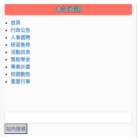
:::
本站資訊
首頁
行政公告
人事選聘
研習進修
活動訊息
獎助學金
專案計畫
校園動態
重要行事