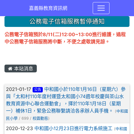
嘉義縣教育資訊網
公務電子信箱服務暫停通知
公務電子信箱預於8/11(二)12:00~13:00進行維護，過程
中公務電子信箱服務將中斷，不便之處敬請見諒。
本站消息
文章列表
2021-01-17
中和國小於110年1月16日（星期六）參
公告
與「太和村110年度村運暨太和國小74週年校慶與茶山水
教育資源中心聯合運動會」，擇於110年1月18日（星期
一）補休1日，緊急公務聯繫請洽各承辦人員手機。
(
中和國
民小學
/ 699 /
校園動態
)
2020-12-23
中和國小12月23日進行電力系統施工
(
中和國