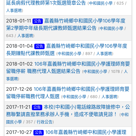
延長病假代理教師第1次甄選簡章公告
(
中和國民小學
/ 625 /
人事選聘
)
2018-01-11
嘉義縣竹崎鄉中和國民小學106學年度
公告
第2學期中年級長期代課教師甄選結果公告
(
中和國民小學
/
643 /
人事選聘
)
2018-01-04
嘉義縣竹崎鄉中和國民小學106學年度
公告
長期鐘點代課教師甄選
(
中和國民小學
/ 897 /
人事選聘
)
2018-01-02
106年嘉義縣竹崎鄉中和國民小學護理師育嬰
留職停薪 職務代理人甄選結果公告
(
中和國民小學
/ 1078 /
人
事選聘
)
2017-12-26
106年嘉義縣竹崎鄉中和國民小學護理師育嬰
留職停薪職務代理人甄選
(
中和國民小學
/ 680 /
人事選聘
)
2017-11-21
本校(中和國小)電話線路故障搶修中，公
公告
務聯繫請直撥業務承辦人手機，造成不便敬請見諒！
(
中和
國民小學
/ 357 /
行政公告
)
2017-10-27
106年嘉義縣竹崎鄉中和國民小學護理
公告