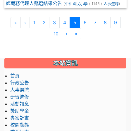
師職務代理人甄選結果公告
(
中和國民小學
/ 1145 /
人事選聘
)
第一頁
上一頁
(目前頁次)
«
‹
1
2
3
4
5
6
7
8
9
下一頁
最後頁
10
›
»
本站資訊
首頁
行政公告
人事選聘
研習進修
活動訊息
獎助學金
專案計畫
校園動態