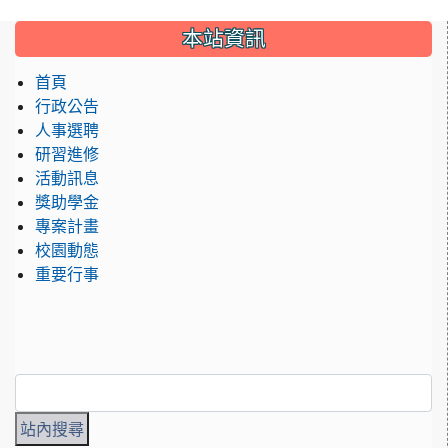
:::
本站資訊
首頁
行政公告
人事選聘
研習進修
活動訊息
獎助學金
專案計畫
校園動態
重要行事