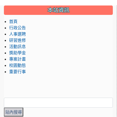
:::
本站資訊
首頁
行政公告
人事選聘
研習進修
活動訊息
獎助學金
專案計畫
校園動態
重要行事