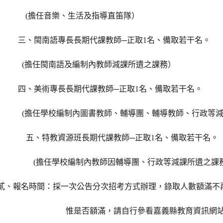
(
擔任音樂、生活及指導直笛隊）
名、備取若干名。
三、閩南語專長長期代課教師─正取1
(
擔任閩南語及編制內教師減課所遺之課務）
名、備取若干名。
四、美術專長長期代課教師─正取1
(
擔任學校編制內圖書教師、輔導團、輔導教師、行政等
名、備取若干名。
五、
特教資源班長期
代課教師─正取1
(
擔任學校編制內教師因輔導團、行政等減課所遺之課
貳、報名時間：採一次公告分次招考方式辦理，錄取人數額滿不
惟是否額滿，請自行參看嘉義縣教育資訊網