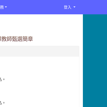
務
登入
課教師甄選簡章
名。
名。