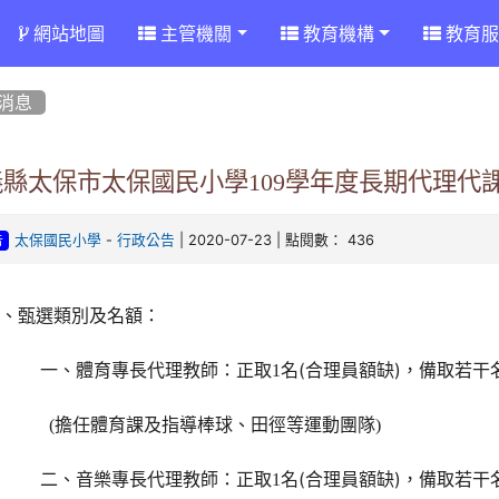
網站地圖
主管機關
教育機構
教育服
消息
義縣太保市太保國民小學109學年度長期代理代
-
| 2020-07-23 | 點閱數： 436
太保國民小學
行政公告
告
壹、甄選類別及名額：
名(合理員額缺)，備取若干
一、體育專長代理教師：正取1
(
擔任體育課及指導棒球
、
田徑等運動團隊)
名(合理員額缺)，備取若干
二、音樂專長代理教師：正取1