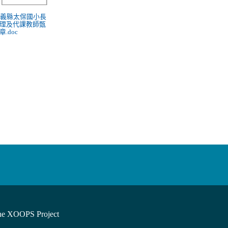
 嘉義縣太保國小長
理及代課教師甄
.doc
he XOOPS Project