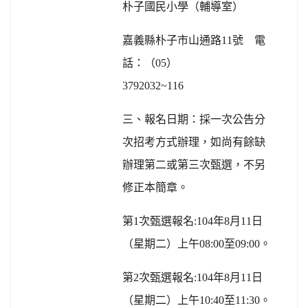
朴子國民小學（輔導室）
號 電
嘉義縣朴子市山通路11
話：
（
05
）
3792032~116
三、報名日期：採一次公告分
次招考方式辦理，如尚有餘缺
辦理第二或第三次甄選，不另
修正本簡章。
第
1
次甄選報名
:104
年
8
月
11
日
（星期二）上午
08:00
至
09:00
。
第
2
次甄選報名
:104
年
8
月
11
日
（星期二）上午
10:40
至
11:30
。