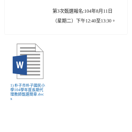
第
3
次甄選報名
:104
年
8
月
11
日
（星期二）下午
12:40
至
13:30
。
1) 朴子市朴子國民小
學104學年度長期代
理教師甄選簡章.doc
x