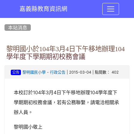
嘉義縣教育資訊網
:::
本站消息
黎明國小於104年3月4日下午移地辦理104
學年度下學期期初校務會議
-
| 2015-03-04 | 點閱數： 402
黎明國民小學
行政公告
公告
104
3
4
104
本校訂於
年
月
日下午移地辦理
學年度下
學期期初校務會議，若有公務聯繫，請電洽相關承
辦人員。
黎明國小敬上