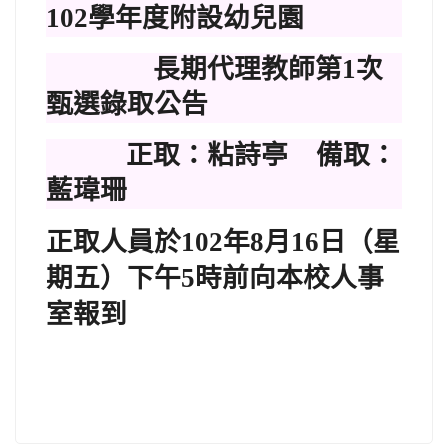
102
學年度附設幼兒園
長期代理教師第
1
次
甄選錄取公告
正取：粘詩亭
備取：
藍瑋珊
正取人員於
102
年
8
月
16
日（星
期五）下午
5
時前向本校人事
室報到