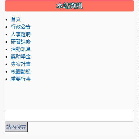
:::
本站資訊
首頁
行政公告
人事選聘
研習進修
活動訊息
獎助學金
專案計畫
校園動態
重要行事