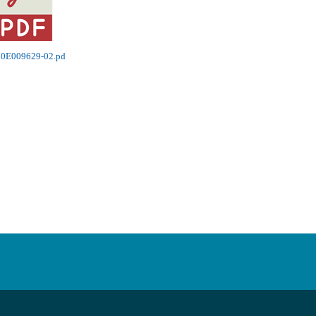
00E009629-02.pd