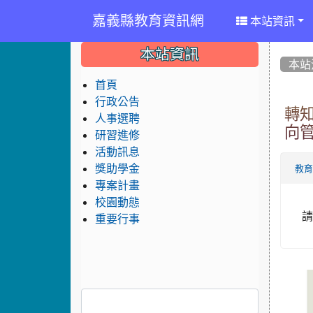
嘉義縣教育資訊網
本站資訊
:::
:::
:::
本站資訊
本站
首頁
行政公告
轉
人事選聘
向
研習進修
活動訊息
獎助學金
教
專案計畫
校園動態
請
重要行事