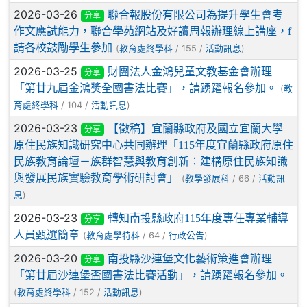
2026-03-26
聯合報股份有限公司為提升學生會考
分享
作文應試能力，聯合學苑網站及好讀周報辦理線上講座，f
請各校鼓勵學生參加
(
/ 155 /
)
教育處終學科
活動訊息
2026-03-25
財團法人金鴻兒童文教基金會辦理
分享
「第廿九屆金鴻獎全國書法比賽」，請踴躍報名參加。
(
教
/ 104 /
)
育處終學科
活動訊息
2026-03-23
【徵稿】宜蘭縣政府及國立宜蘭大學
分享
原住民族知識研究中心共同辦理「115年度宜蘭縣政府原住
民族教育論壇－族群智慧與教育創新：建構原住民族知識
與發展民族實驗教育學術研討會」
(
/ 66 /
教學發展科
活動訊
)
息
2026-03-23
轉知南投縣政府115年度專任專業輔導
分享
人員甄選簡章
(
/ 64 /
)
教育處學特科
行政公告
2026-03-20
南投縣沙連堡文化藝術策進會辦理
分享
「第廿屆沙連堡盃國書法比賽活動」，請踴躍報名參加。
(
/ 152 /
)
教育處終學科
活動訊息