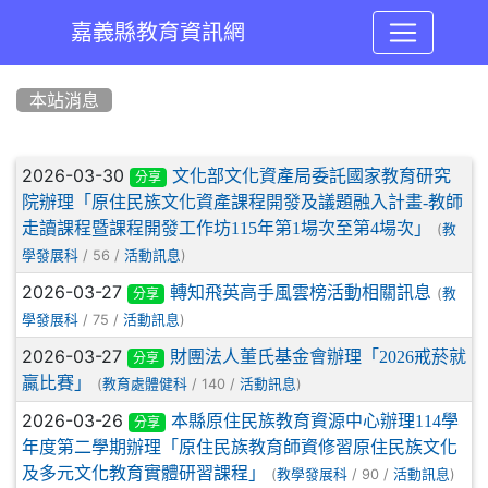
嘉義縣教育資訊網
:::
本站消息
文章列表
2026-03-30
文化部文化資產局委託國家教育研究
分享
院辦理「原住民族文化資產課程開發及議題融入計畫-教師
走讀課程暨課程開發工作坊115年第1場次至第4場次」
(
教
/ 56 /
)
學發展科
活動訊息
2026-03-27
轉知飛英高手風雲榜活動相關訊息
(
教
分享
/ 75 /
)
學發展科
活動訊息
2026-03-27
財團法人董氏基金會辦理「2026戒菸就
分享
贏比賽」
(
/ 140 /
)
教育處體健科
活動訊息
2026-03-26
本縣原住民族教育資源中心辦理114學
分享
年度第二學期辦理「原住民族教育師資修習原住民族文化
及多元文化教育實體研習課程」
(
/ 90 /
)
教學發展科
活動訊息