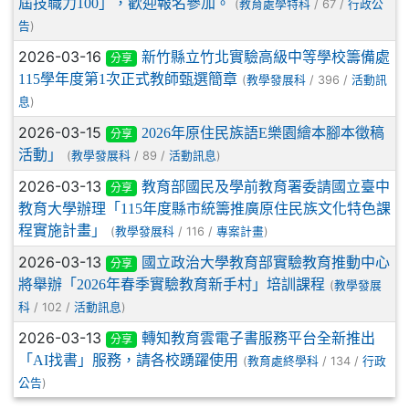
屆技職力100」，歡迎報名參加。
(
/ 67 /
教育處學特科
行政公
)
告
2026-03-16
新竹縣立竹北實驗高級中等學校籌備處
分享
115學年度第1次正式教師甄選簡章
(
/ 396 /
教學發展科
活動訊
)
息
2026-03-15
2026年原住民族語E樂園繪本腳本徵稿
分享
活動」
(
/ 89 /
)
教學發展科
活動訊息
2026-03-13
教育部國民及學前教育署委請國立臺中
分享
教育大學辦理「115年度縣市統籌推廣原住民族文化特色課
程實施計畫」
(
/ 116 /
)
教學發展科
專案計畫
2026-03-13
國立政治大學教育部實驗教育推動中心
分享
將舉辦「2026年春季實驗教育新手村」培訓課程
(
教學發展
/ 102 /
)
科
活動訊息
2026-03-13
轉知教育雲電子書服務平台全新推出
分享
「AI找書」服務，請各校踴躍使用
(
/ 134 /
教育處終學科
行政
)
公告