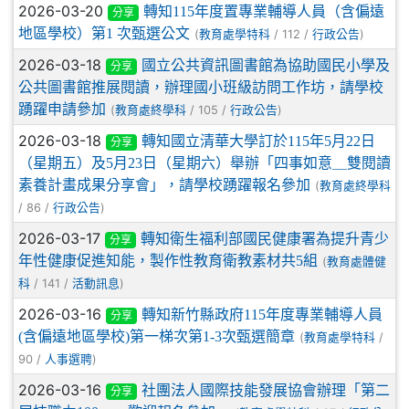
2026-03-20
轉知115年度置專業輔導人員（含偏遠
分享
地區學校）第1 次甄選公文
(
/ 112 /
)
教育處學特科
行政公告
2026-03-18
國立公共資訊圖書館為協助國民小學及
分享
公共圖書館推展閱讀，辦理國小班級訪問工作坊，請學校
踴躍申請參加
(
/ 105 /
)
教育處終學科
行政公告
2026-03-18
轉知國立清華大學訂於115年5月22日
分享
（星期五）及5月23日（星期六）舉辦「四事如意＿雙閱讀
素養計畫成果分享會」，請學校踴躍報名參加
(
教育處終學科
/ 86 /
)
行政公告
2026-03-17
轉知衛生福利部國民健康署為提升青少
分享
年性健康促進知能，製作性教育衛教素材共5組
(
教育處體健
/ 141 /
)
科
活動訊息
2026-03-16
轉知新竹縣政府115年度專業輔導人員
分享
(含偏遠地區學校)第一梯次第1-3次甄選簡章
(
/
教育處學特科
90 /
)
人事選聘
2026-03-16
社團法人國際技能發展協會辦理「第二
分享