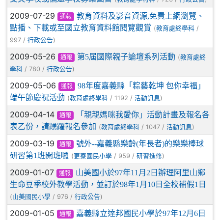
2009-07-29
教育資料及影音資源,免費上網瀏覽、
通報
點播、下載或至國立教育資料館閱覽觀賞
(
/
教育處終學科
997 /
)
行政公告
2009-05-26
第5屆國際親子論壇系列活動
(
教育處終
通報
/ 780 /
)
學科
行政公告
2009-05-06
98年度嘉義縣「粽藝乾坤 包你幸福」
通報
端午節慶祝活動
(
/ 1192 /
)
教育處終學科
活動訊息
2009-04-14
「親親媽咪我愛你」活動計畫及報名各
通報
表乙份，請踴躍報名參加
(
/ 1047 /
)
教育處終學科
活動訊息
2009-03-19
號外--嘉義縣樂齡(年長者)的樂樂棒球
通報
研習第1班開班囉
(
/ 959 /
)
更寮國民小學
研習進修
2009-01-07
山美國小於97年11月2日辦理阿里山鄉
通報
生命豆季校外教學活動，並訂於98年1月10日全校補假1日
(
/ 976 /
)
山美國民小學
行政公告
2009-01-05
嘉義縣立達邦國民小學於97年12月6日
通報