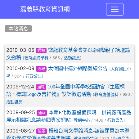
嘉義縣教育資訊網
:::
本站消息
文章列表
2010-03-05
微龍教育基金會第6屆國際親子詥壇論
通報
文邀稿
(
/ 665 /
)
教育處終學科
活動訊息
2010-02-09
太保國中連外網路離線公告
(
太保國民中
通報
/ 804 /
)
學
行政公告
2009-12-24
100年全國中等學校運動會『主題標
通報
語、標識Logo及吉祥物』設計徵選活動
(
/ 980 /
教育處體健科
)
活動訊息
2009-09-25
本縣E化教室設備採購：供貨廠商產品
通報
展示相關訊息請參閱專案網站
(
/ 1409 /
)
教網中心
行政公告
2009-08-27
轉知台灣文學館消息-該館願意為本縣
通報
受災學校或偏遠學校募集圖書
(
/ 723 /
)
教育處學特科
行政公告