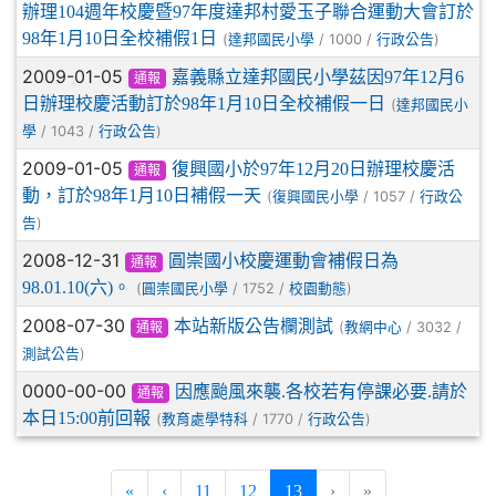
辦理104週年校慶暨97年度達邦村愛玉子聯合運動大會訂於
98年1月10日全校補假1日
(
/ 1000 /
)
達邦國民小學
行政公告
2009-01-05
嘉義縣立達邦國民小學茲因97年12月6
通報
日辦理校慶活動訂於98年1月10日全校補假一日
(
達邦國民小
/ 1043 /
)
學
行政公告
2009-01-05
復興國小於97年12月20日辦理校慶活
通報
動，訂於98年1月10日補假一天
(
/ 1057 /
復興國民小學
行政公
)
告
2008-12-31
圓崇國小校慶運動會補假日為
通報
98.01.10(六)。
(
/ 1752 /
)
圓崇國民小學
校園動態
2008-07-30
本站新版公告欄測試
(
/ 3032 /
教網中心
通報
)
測試公告
0000-00-00
因應颱風來襲.各校若有停課必要.請於
通報
本日15:00前回報
(
/ 1770 /
)
教育處學特科
行政公告
(current)
«
‹
11
12
13
›
»