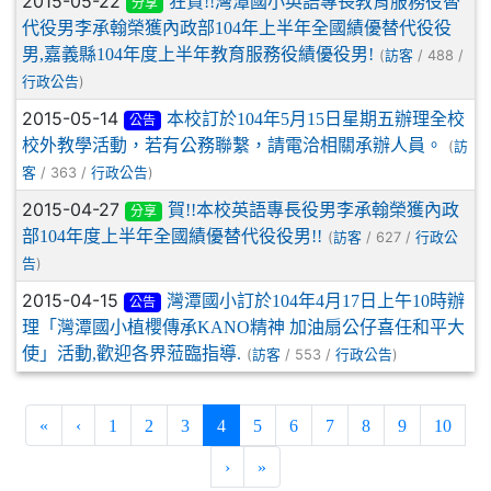
2015-05-22
狂賀!!灣潭國小英語專長教育服務役替
分享
代役男李承翰榮獲內政部104年上半年全國績優替代役役
男,嘉義縣104年度上半年教育服務役績優役男!
(
/ 488 /
訪客
)
行政公告
2015-05-14
本校訂於104年5月15日星期五辦理全校
公告
校外教學活動，若有公務聯繫，請電洽相關承辦人員。
(
訪
/ 363 /
)
客
行政公告
2015-04-27
賀!!本校英語專長役男李承翰榮獲內政
分享
部104年度上半年全國績優替代役役男!!
(
/ 627 /
訪客
行政公
)
告
2015-04-15
灣潭國小訂於104年4月17日上午10時辦
公告
理「灣潭國小植櫻傳承KANO精神 加油扇公仔喜任和平大
使」活動,歡迎各界蒞臨指導.
(
/ 553 /
)
訪客
行政公告
(current)
«
‹
1
2
3
4
5
6
7
8
9
10
›
»