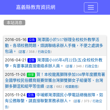
嘉義縣教育資訊網
:::
本站消息
文章列表
2016-05-16
灣潭國小於5/17辦理全校校外教學活
公告
動，各項校務問題，煩請聯絡承辦人手機，不便之處請多
包涵。
(
/ 358 /
)
訪客
行政公告
2016-04-21
灣潭國小105年4月22日(五)全校校外教
公告
學，有要事請直接連絡承辦人員。
(
/ 346 /
)
訪客
行政公告
2015-11-26
賀！本校龍鳳獅隊參加104學年度體育署
分享
全國學校民俗體育競賽榮獲台灣獅雙獅女子組優等、台灣
獅多獅混和組甲等佳績
(
/ 682 /
)
訪客
校園動態
2015-11-24
中埔鄉灣潭國民小學電話總機故障，如
公告
有公務聯繫，請直接聯繫業務承辦人。
(
/ 373 /
訪客
行政公
)
告