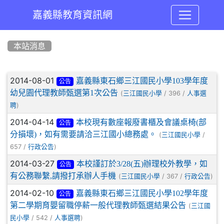
嘉義縣教育資訊網
:::
本站消息
文章列表
2014-08-01
嘉義縣東石鄉三江國民小學103學年度
公告
幼兒園代理教師甄選第1次公告
(
/ 396 /
三江國民小學
人事選
)
聘
2014-04-14
本校現有數座報廢書櫃及會議桌椅(部
公告
分損壞)，如有需要請洽三江國小總務處。
(
/
三江國民小學
657 /
)
行政公告
2014-03-27
本校謹訂於3/28(五)辦理校外教學，如
公告
有公務聯繫,請撥打承辦人手機
(
/ 367 /
)
三江國民小學
行政公告
2014-02-10
嘉義縣東石鄉三江國民小學102學年度
公告
第二學期育嬰留職停薪一般代理教師甄選結果公告
(
三江國
/ 542 /
)
民小學
人事選聘