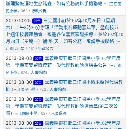
辦理鰲鼓溼地生態踏查，如有公務請以手機聯絡。
(
三江國
/ 363 /
)
民小學
行政公告
2013-10-25
三江國小訂於102年10月26日（星期
公告
六）上午8時30分辦理「活動東石運動嘉年華」暨創校五十
七週年校慶運動會，敬邀各位嘉賓蒞臨指導，並於102年10
月28日（星期一）補假1天，如有公務，敬請手機聯絡
(
三
/ 431 /
)
江國民小學
行政公告
2013-09-03
嘉義縣東石鄉三江國民小學102學年度
公告
第一學期育嬰留職停薪一般代理教師甄選結果公告
(
三江國
/ 874 /
)
民小學
人事選聘
2013-08-30
嘉義縣東石鄉三江國小徵求婚假代課教
公告
師
(
/ 722 /
)
三江國民小學
人事選聘
2013-08-30
嘉義縣東石鄉三江國民小學102學年度
公告
第一學期育嬰留職停薪一般代理教師甄選簡章(第三次公
告)
(
/ 627 /
)
三江國民小學
人事選聘
2013-08-30
嘉義縣東石鄉三江國民小學102學年度
公告