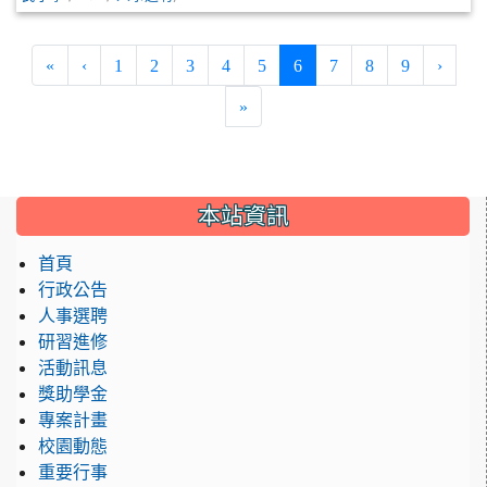
(current)
«
‹
1
2
3
4
5
6
7
8
9
›
»
:::
本站資訊
首頁
行政公告
人事選聘
研習進修
活動訊息
獎助學金
專案計畫
校園動態
重要行事