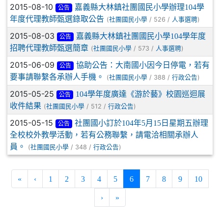
2015-08-10
嘉義縣大林鎮社團國民小學辦理104學
公告
年度代理教師甄選錄取公告
(
/ 526 /
)
社團國民小學
人事選聘
2015-08-03
嘉義縣大林鎮社團國民小學104學年度
公告
招聘代理教師甄選簡章
(
/ 573 /
)
社團國民小學
人事選聘
2015-06-09
協助公告：大南國小因今日停電，若有
公告
要事請聯繫各承辦人手機。
(
/ 388 /
)
社團國民小學
行政公告
2015-05-25
104學年度廣達《游於藝》校園巡迴展
公告
收件結果
(
/ 512 /
)
社團國民小學
行政公告
2015-05-15
社團國小訂於104年5月15日星期五辦理
公告
全校校外教學活動，若有公務聯繫，請電洽相關承辦人
員。
(
/ 348 /
)
社團國民小學
行政公告
(current)
«
‹
1
2
3
4
5
6
7
8
9
10
›
»