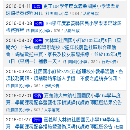
2016-04-11
更正104學年度嘉義縣國民小學樂樂足
公告
球錦標賽賽程0411
(
/ 584 /
)
社團國民小學
活動訊息
2016-04-08
104學年度嘉義縣國民小學樂樂足球錦
公告
標賽賽程
(
/ 576 /
)
社團國民小學
活動訊息
2016-04-07
大林鎮社團國小訂於105年4月9日（星
公告
期六）上午9:00起舉辦創校57週年校慶暨社區聯合運動
會，竭誠歡迎來賓、家長及校友蒞臨指導，並於105年4月
11日（星期一）補假一天。
(
/ 382 /
)
社團國民小學
行政公告
2016-03-24
社團國小訂於3/25(五)辦理校外教學活動，各
項校務問題，煩請聯絡承辦人手機，不便之處請多包涵。
(
/ 362 /
)
社團國民小學
行政公告
2016-02-01
嘉義縣大林鎮社團國民小學104學年度
公告
第二學期課稅配套暨藝術深耕減課代課教師甄選結果公告
(
/ 507 /
)
社團國民小學
人事選聘
2016-01-27
嘉義縣大林鎮社團國民小學104學年度
公告
第二學期課稅配套措施暨藝術深耕代課教師甄選公告
(
社團