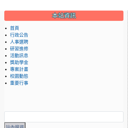
:::
本站資訊
首頁
行政公告
人事選聘
研習進修
活動訊息
獎助學金
專案計畫
校園動態
重要行事