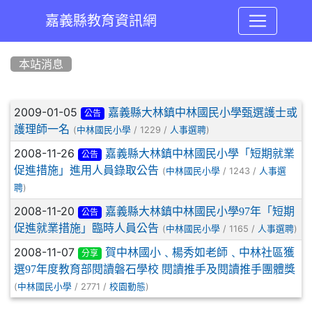
嘉義縣教育資訊網
:::
本站消息
文章列表
2009-01-05
嘉義縣大林鎮中林國民小學甄選護士或
公告
護理師一名
(
/ 1229 /
)
中林國民小學
人事選聘
2008-11-26
嘉義縣大林鎮中林國民小學「短期就業
公告
促進措施」進用人員錄取公告
(
/ 1243 /
中林國民小學
人事選
)
聘
2008-11-20
嘉義縣大林鎮中林國民小學97年「短期
公告
促進就業措施」臨時人員公告
(
/ 1165 /
)
中林國民小學
人事選聘
2008-11-07
賀中林國小﹑楊秀如老師﹑中林社區獲
分享
選97年度教育部閱讀磐石學校 閱讀推手及閱讀推手團體獎
(
/ 2771 /
)
中林國民小學
校園動態