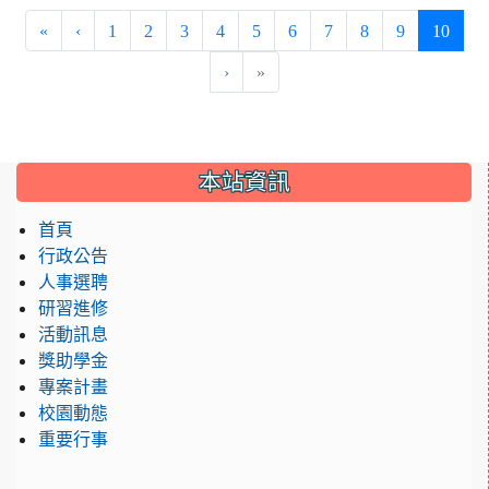
(curre
«
‹
1
2
3
4
5
6
7
8
9
10
›
»
:::
本站資訊
首頁
行政公告
人事選聘
研習進修
活動訊息
獎助學金
專案計畫
校園動態
重要行事