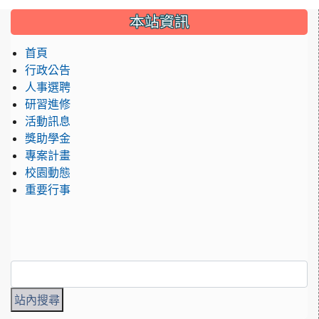
:::
本站資訊
首頁
行政公告
人事選聘
研習進修
活動訊息
獎助學金
專案計畫
校園動態
重要行事