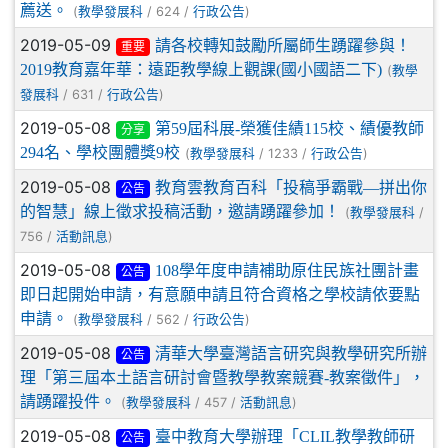
薦送。
(
/ 624 /
)
教學發展科
行政公告
2019-05-09
請各校轉知鼓勵所屬師生踴躍參與！
重要
2019教育嘉年華：遠距教學線上觀課(國小國語二下)
(
教學
/ 631 /
)
發展科
行政公告
2019-05-08
第59屆科展-榮獲佳績115校、績優教師
分享
294名、學校團體獎9校
(
/ 1233 /
)
教學發展科
行政公告
2019-05-08
教育雲教育百科「投稿爭霸戰—拼出你
公告
的智慧」線上徵求投稿活動，邀請踴躍參加！
(
/
教學發展科
756 /
)
活動訊息
2019-05-08
108學年度申請補助原住民族社團計畫
公告
即日起開始申請，有意願申請且符合資格之學校請依要點
申請。
(
/ 562 /
)
教學發展科
行政公告
2019-05-08
清華大學臺灣語言研究與教學研究所辦
公告
理「第三屆本土語言研討會暨教學教案競賽-教案徵件」，
請踴躍投件。
(
/ 457 /
)
教學發展科
活動訊息
2019-05-08
臺中教育大學辦理「CLIL教學教師研
公告