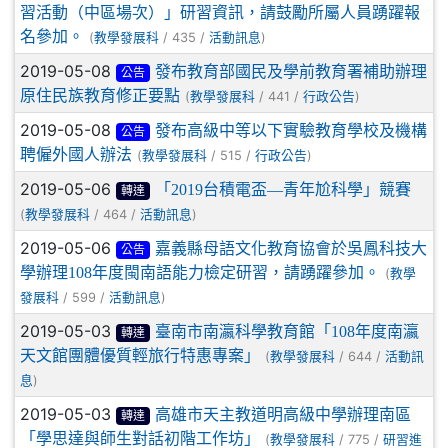
習活動（中區場次）」研習資訊，請鼓勵所屬人員踴躍報
名參加。
(
/ 435 /
)
教學發展科
活動訊息
2019-05-08
發布教育部國民及學前教育署補助辦理
公告
原住民族教育修正要點
(
/ 441 /
)
教學發展科
行政公告
2019-05-08
發布高級中等以下實驗教育學校及機構
公告
聘僱外國人辦法
(
/ 515 /
)
教學發展科
行政公告
2019-05-06
「2019台積電盃—青年尬科學」競賽
轉達
(
/ 464 /
)
教學發展科
活動訊息
2019-05-06
嘉義縣母語文化教育協會於吳鳳科技大
公告
學辦理108年度閩南語能力檢定研習，請踴躍參加。
(
教學
/ 599 /
)
發展科
活動訊息
2019-05-03
臺南市南瀛科學教育館「108年度南瀛
轉達
天文館團體優質輕旅行特惠專案」
(
/ 644 /
教學發展科
活動訊
)
息
2019-05-03
高雄市天主教道明高級中學辦理南區
轉達
「學思達與師生對話初階工作坊」
(
/ 775 /
教學發展科
研習進