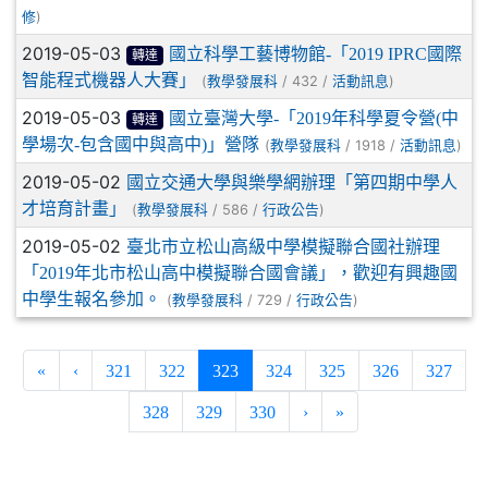
)
修
2019-05-03
國立科學工藝博物館-「2019 IPRC國際
轉達
智能程式機器人大賽」
(
/ 432 /
)
教學發展科
活動訊息
2019-05-03
國立臺灣大學-「2019年科學夏令營(中
轉達
學場次-包含國中與高中)」營隊
(
/ 1918 /
)
教學發展科
活動訊息
2019-05-02
國立交通大學與樂學網辦理「第四期中學人
才培育計畫」
(
/ 586 /
)
教學發展科
行政公告
2019-05-02
臺北市立松山高級中學模擬聯合國社辦理
「2019年北市松山高中模擬聯合國會議」，歡迎有興趣國
中學生報名參加。
(
/ 729 /
)
教學發展科
行政公告
(current)
«
‹
321
322
323
324
325
326
327
328
329
330
›
»