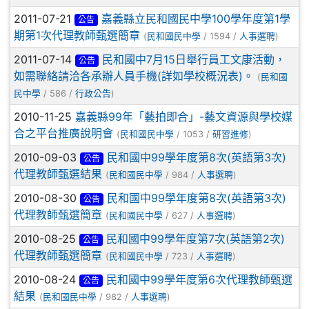
2011-07-21
嘉義縣立民和國民中學100學年度第1學
公告
期第1次代理教師甄選簡章
(
民和國民中學
/ 1594 /
人事選聘
)
2011-07-14
民和國中7月15日舉行員工文康活動，
公告
如需聯絡請洽各承辦人員手機(詳如學校概況表)。
(
民和國
民中學
/ 586 /
行政公告
)
2010-11-25
嘉義縣99年「藝拍即合」-藝文資源與學校媒
合之平台推廣說明會
(
民和國民中學
/ 1053 /
研習進修
)
2010-09-03
民和國中99學年度第8次(英語第3次)
公告
代理教師甄選結果
(
民和國民中學
/ 984 /
人事選聘
)
2010-08-30
民和國中99學年度第8次(英語第3次)
公告
代理教師甄選簡章
(
民和國民中學
/ 627 /
人事選聘
)
2010-08-25
民和國中99學年度第7次(英語第2次)
公告
代理教師甄選簡章
(
民和國民中學
/ 723 /
人事選聘
)
2010-08-24
民和國中99學年度第6次代理教師甄選
公告
結果
(
民和國民中學
/ 982 /
人事選聘
)