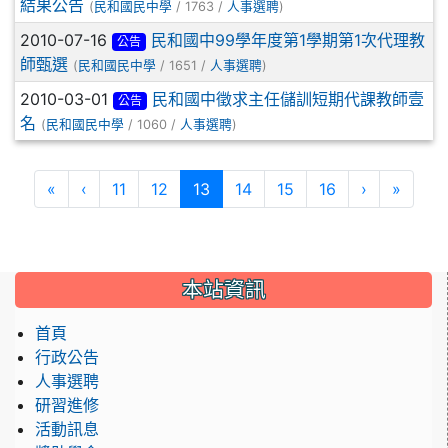
結果公告
(
民和國民中學
/ 1763 /
人事選聘
)
2010-07-16
民和國中99學年度第1學期第1次代理教
公告
師甄選
(
民和國民中學
/ 1651 /
人事選聘
)
2010-03-01
民和國中徵求主任儲訓短期代課教師壹
公告
名
(
民和國民中學
/ 1060 /
人事選聘
)
第一頁
上一頁
(目前頁次)
下一頁
最後頁
«
‹
11
12
13
14
15
16
›
»
本站資訊
首頁
行政公告
人事選聘
研習進修
活動訊息