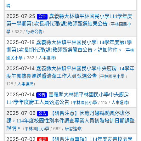
)
聘
2025-07-25
嘉義縣大林鎮平林國民小學114學年度
公告
第一學期第1次長期代理(課)教師甄選結果公告
(
平林國民小
/ 332 /
)
學
行政公告
2025-07-18
嘉義縣大林鎮平林國民小學114學年度第1學
期第1次長期代理(課)教師甄選簡章公告，詳如附件。
(
平林
/ 382 /
)
國民小學
人事選聘
2025-07-14
嘉義縣大林鎮平林國民小學中央廚房114學年
度午餐熟食運送暨清潔工作人員甄選公告
(
/
平林國民小學
128 /
)
人事選聘
2025-07-14
嘉義縣大林鎮平林國民小學中央廚房
公告
114學年度廚工人員甄選公告
(
/ 115 /
)
平林國民小學
人事選聘
2025-07-06
【研習注意】因應丹娜絲颱風停班停
公告
課，114年度校園性別事件調查專業人員初階培訓日期調整
說明。
(
/ 682 /
)
平林國民小學
研習進修
2025-07-02
【研習注意事項】114年度友善校園學
重要