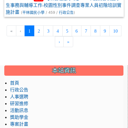
生事務與輔導工作-校園性別事件調查專業人員初階培訓實
施計畫
(
/ 459 /
)
平林國民小學
行政公告
(current)
«
‹
1
2
3
4
5
6
7
8
9
10
›
»
:::
本站資訊
首頁
行政公告
人事選聘
研習進修
活動訊息
獎助學金
專案計畫