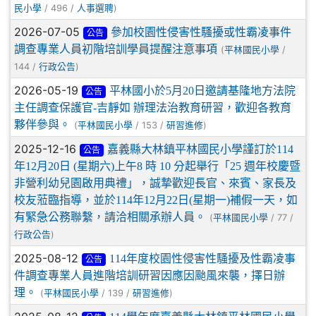
/ 496 /
)
民小學
人事選聘
2026-07-05
參加校園性侵害性騷擾或性霸凌事件
公告
調查專業人員初階培訓學員提醒注意事項
(
/
平林國民小學
144 /
)
行政公告
2026-05-19
平林國小於5月20日邀請基隆地方法院
公告
主任調查保護官-吉靜如 辦理法治教育研習，歡迎各教育
夥伴參與。
(
/ 153 /
)
平林國民小學
研習進修
2025-12-16
嘉義縣大林鎮平林國民小學謹訂於114
公告
年12月20日 (星期六)上午8 時 10 分起舉行「25 週年校慶暨
非營利幼兒園啟用典禮」，誠摯歡迎長官、來賓、家長及
校友蒞臨指導，並於114年12月22日(星期一)補假一天，如
有緊急公務聯繫，請洽相關承辦人員。
(
/ 77 /
平林國民小學
)
行政公告
2025-08-12
114年度校園性侵害性騷擾及性霸凌事
公告
件調查專業人員進階培訓研習因應因颱風來襲，擇日辦
理。
(
/ 139 /
)
平林國民小學
研習進修