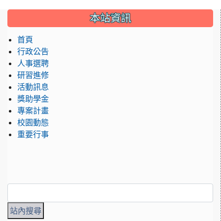
:::
本站資訊
首頁
行政公告
人事選聘
研習進修
活動訊息
獎助學金
專案計畫
校園動態
重要行事