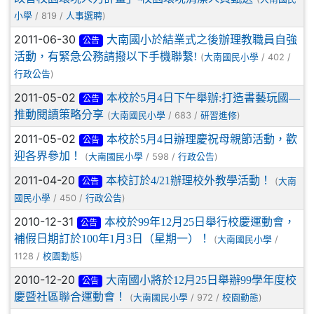
/ 819 /
)
小學
人事選聘
2011-06-30
大南國小於結業式之後辦理教職員自強
公告
活動，有緊急公務請撥以下手機聯繫!
(
/ 402 /
大南國民小學
)
行政公告
2011-05-02
本校於5月4日下午舉辦:打造書藝玩國—
公告
推動閱讀策略分享
(
/ 683 /
)
大南國民小學
研習進修
2011-05-02
本校於5月4日辦理慶祝母親節活動，歡
公告
迎各界參加！
(
/ 598 /
)
大南國民小學
行政公告
2011-04-20
本校訂於4/21辦理校外教學活動！
(
大南
公告
/ 450 /
)
國民小學
行政公告
2010-12-31
本校於99年12月25日舉行校慶運動會，
公告
補假日期訂於100年1月3日（星期一）！
(
/
大南國民小學
1128 /
)
校園動態
2010-12-20
大南國小將於12月25日舉辦99學年度校
公告
慶暨社區聯合運動會！
(
/ 972 /
)
大南國民小學
校園動態