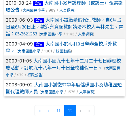
2010-08-24
大南國小99年護理師（或護士）甄選錄
公告
取公告
(
/ 989 /
)
大南國民小學
人事選聘
2009-06-03
大南國小誠徵婚假代理教師，自6月12
公告
日至6月30日止，歡迎有意願教師請洽本校人事林先生。電
話：05-2621253
(
/ 1143 /
)
大南國民小學
人事選聘
2009-04-09
大南國小於4月10日舉辦全校戶外教
公告
學。
(
/ 1301 /
)
大南國民小學
校園動態
2009-01-05
大南國小因九十七年十二月二十七日辦理校
慶活動，訂於九十八年一月十日全校補假一日。
(
大南國民
/ 979 /
)
小學
行政公告
2008-09-02
大南國小誠徵97學年度儲備國小及幼稚園短
期代理教師人員
(
/ 1575 /
)
大南國民小學
人事選聘
(current)
«
‹
11
12
›
»