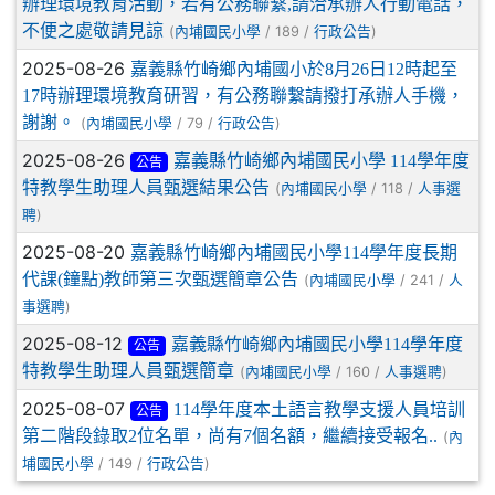
辦理環境教育活動，若有公務聯繫,請洽承辦人行動電話，
不便之處敬請見諒
(
/ 189 /
)
內埔國民小學
行政公告
2025-08-26
嘉義縣竹崎鄉內埔國小於8月26日12時起至
17時辦理環境教育研習，有公務聯繫請撥打承辦人手機，
謝謝。
(
/ 79 /
)
內埔國民小學
行政公告
2025-08-26
嘉義縣竹崎鄉內埔國民小學 114學年度
公告
特教學生助理人員甄選結果公告
(
/ 118 /
內埔國民小學
人事選
)
聘
2025-08-20
嘉義縣竹崎鄉內埔國民小學114學年度長期
代課(鐘點)教師第三次甄選簡章公告
(
/ 241 /
內埔國民小學
人
)
事選聘
2025-08-12
嘉義縣竹崎鄉內埔國民小學114學年度
公告
特教學生助理人員甄選簡章
(
/ 160 /
)
內埔國民小學
人事選聘
2025-08-07
114學年度本土語言教學支援人員培訓
公告
第二階段錄取2位名單，尚有7個名額，繼續接受報名..
(
內
/ 149 /
)
埔國民小學
行政公告