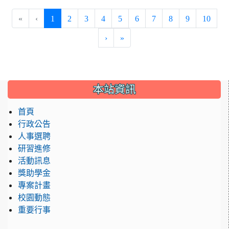
(current)
«
‹
1
2
3
4
5
6
7
8
9
10
›
»
:::
本站資訊
首頁
行政公告
人事選聘
研習進修
活動訊息
獎助學金
專案計畫
校園動態
重要行事