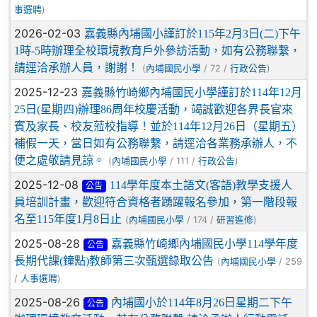
)
事選聘
2026-02-03
嘉義縣內埔國小謹訂於115年2月3日(二)下午
1時-5時辦理全校環境教育戶外參訪活動，如有公務聯繫，
請逕洽承辦人員，謝謝！
(
/ 72 /
)
內埔國民小學
行政公告
2025-12-23
嘉義縣竹崎鄉內埔國民小學謹訂於114年12月
25日(星期四)辦理86周年校慶活動，竭誠歡迎各界長官來
賓及家長、校友蒞校指導！並於114年12月26日（星期五）
補假一天，當日如有公務聯繫，請逕洽各業務承辦人，不
便之處敬請見諒。
(
/ 111 /
)
內埔國民小學
行政公告
2025-12-08
114學年度本土語文(客語)教學支援人
公告
員培訓計畫，歡迎符合資格者踴躍報名參加，第一階段報
名至115年度1月8日止
(
/ 174 /
)
內埔國民小學
研習進修
2025-08-28
嘉義縣竹崎鄉內埔國民小學114學年度
公告
長期代課(鐘點)教師第三次甄選錄取公告
(
/ 259
內埔國民小學
/
)
人事選聘
2025-08-26
內埔國小於114年8月26日星期二下午
公告