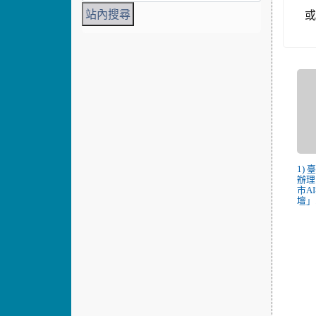
或
1)
辦理
市A
壇」.