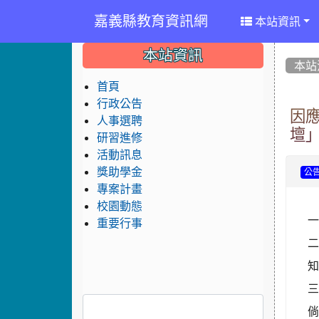
嘉義縣教育資訊網
本站資訊
:::
:::
:::
本站資訊
本站
首頁
行政公告
因
人事選聘
壇
研習進修
活動訊息
獎助學金
公
專案計畫
校園動態
一
重要行事
二
倘