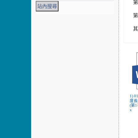
1) 
度長
(第1
x