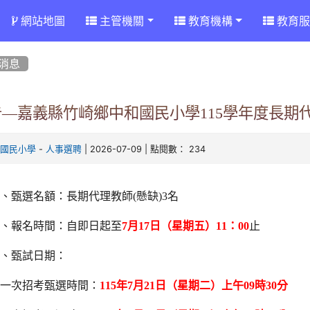
網站地圖
主管機關
教育機構
教育服
消息
告―嘉義縣竹崎鄉中和國民小學115學年度長期
-
| 2026-07-09 | 點閱數： 234
和國民小學
人事選聘
、甄選名額：長期代理教師(懸缺)3名
二、報名時間：自即日起至
7
月17日（星期五）11：00
止
三、甄試日期：
第一次招考甄選時間：
115
年7月21日（星期二）上午09時30分