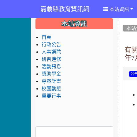
嘉義縣教育資訊網
本站資訊
:::
:::
:::
本站資訊
本站
首頁
行政公告
有
人事選聘
年7
研習進修
活動訊息
獎助學金
公
專案計畫
校園動態
重要行事