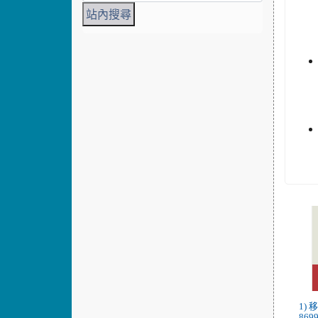
1) 
869