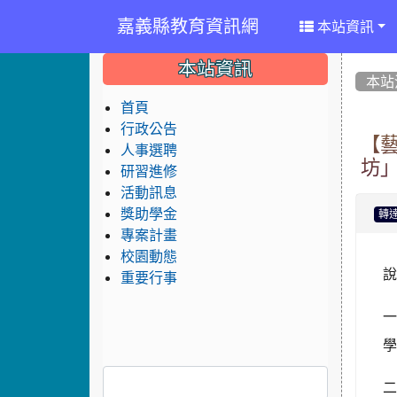
嘉義縣教育資訊網
本站資訊
:::
:::
:::
本站資訊
本站
首頁
行政公告
【
人事選聘
坊
研習進修
活動訊息
獎助學金
轉
專案計畫
校園動態
重要行事