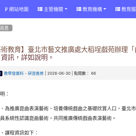
網站地圖
主管機關
教育機構
教育服
消息
藝術教育】臺北市藝文推廣處大稻埕戲苑辦理「曲
」資訊，詳如說明。
-
| 2026-06-30 | 點閱數： 66
教學發展科
研習進修
達
說明：
一、為推廣崑曲表演藝術、培養傳統戲曲之基礎欣賞人口，臺北
學員系統性認識崑曲藝術，共同推廣傳統戲曲表演藝術。
二、課程資訊如下：