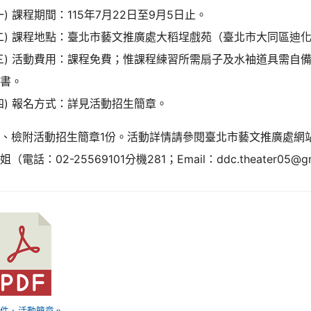
一) 課程期間：115年7月22日至9月5日止。
二) 課程地點：臺北市藝文推廣處大稻埕戲苑（臺北市大同區迪化
三) 活動費用：課程免費；惟課程練習所需扇子及水袖道具需自
結書。
四) 報名方式：詳見活動招生簡章。
三、檢附活動招生簡章1份。活動詳情請參閱臺北市藝文推廣處網
姐（電話：02-25569101分機281；Email：ddc.theater05@gm
 附件、活動簡章.p