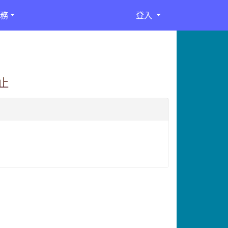
務
登入
止