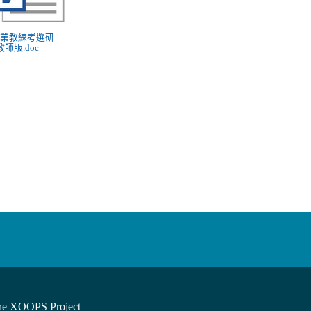
 專業教練考選研
教師版.doc
he XOOPS Project