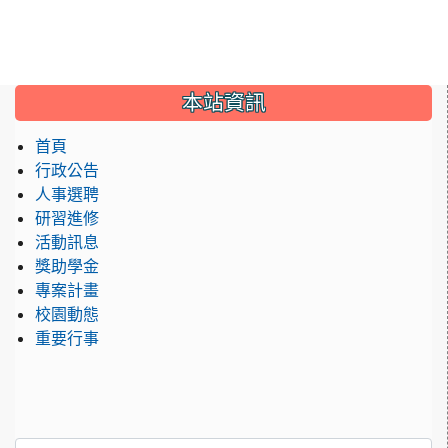
:::
本站資訊
首頁
行政公告
人事選聘
研習進修
活動訊息
獎助學金
專案計畫
校園動態
重要行事