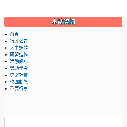
:::
本站資訊
首頁
行政公告
人事選聘
研習進修
活動訊息
獎助學金
專案計畫
校園動態
重要行事