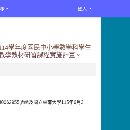
務
登入
14學年度國民中小學數學科學生
教學教材研習課程實施計畫。
40062955
號函及國立臺南大學
115
年
6
月
3