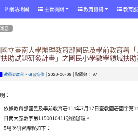
網站地圖
主管機關
教育機構
教育服
消息
知國立臺南大學辦理教育部國民及學前教育署「1
習扶助試題研發計畫」之國民小學數學領域扶助
-
| 2026-06-08 | 點閱數： 97
教學發展科
研習進修
告
說明：
依據教育部國民及學前教育署
114
年
7
月
17
日臺教國署國字第
1
日南大應數字第
1150010411
號函辦理。
5
場次研習課程如下：