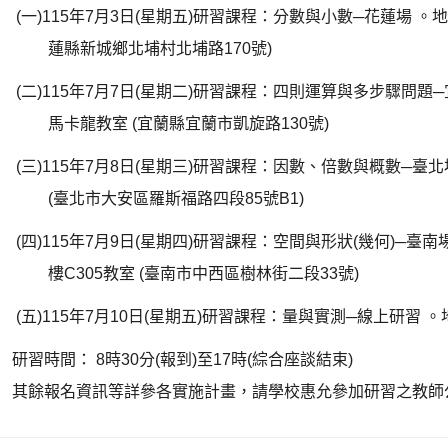
(
一
)115
年
7
月
3
日
(
星期五
)
研習課程：分數與小數
─
花蓮場
。
蓮縣新城鄉北埔村北埔路
170
號
)
(
二
)115
年
7
月
7
日
(
星期二
)
研習課程：四則運算與多步驟問題
─
馬卡龍教室
(
宜蘭縣宜蘭市凱旋路
130
號
)
(
三
)115
年
7
月
8
日
(
星期三
)
研習課程：因數、倍數與概數
─
臺北
(
臺北市大安區羅斯福路四段
85
號
B1)
(
四
)115
年
7
月
9
日
(
星期四
)
研習課程：空間與形狀
(
幾何
)─
臺南
樓
C305
教室
(
臺南市中西區樹林街二段
33
號
)
(
五
)115
年
7
月
10
日
(
星期五
)
研習課程：量與實測
─
線上研習
。
研習時間：
8
時
30
分
(
報到
)
至
17
時
(
綜合座談結束
)
其餘報名資訊等詳參各實施計畫，請學校惠允參加研習之教師