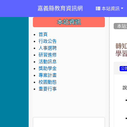
嘉義縣教育資訊網
本站資訊
:::
:::
:::
本站資訊
本站
首頁
行政公告
轉
人事選聘
學
研習進修
活動訊息
獎助學金
公
專案計畫
校園動態
重要行事